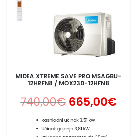
MIDEA XTREME SAVE PRO MSAGBU-
12HRFN8 / MOX230-12HFN8
740,00
€
665,00
€
Rashladni učinak 3,51 kW
Učinak grijanja 3,81 kW