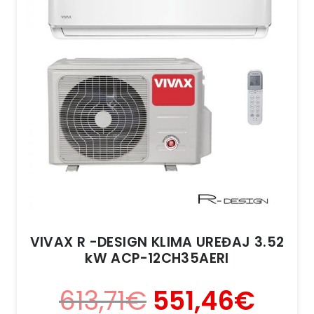
VIVAX R -DESIGN KLIMA UREĐAJ 3.52
kW ACP-12CH35AERI
613,71
€
551,46
€