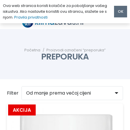
Ova web stranica koristi kolačiće za poboljšanje vašeg
iskustva. Ako nastavite koristiti ovu stranicu, slažete se s
OK
njom.
Pravila privatnosti
Početna
/
Proizvodi označeni “preporuka”
PREPORUKA
Filter
AKCIJA