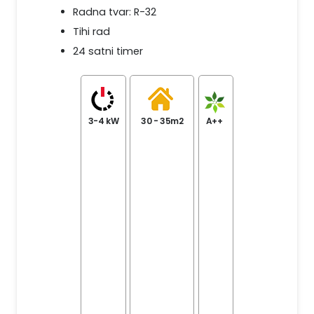
Radna tvar: R-32
Tihi rad
24 satni timer
3-4 kW
30 - 35m2
A++