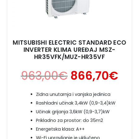
MITSUBISHI ELECTRIC STANDARD ECO
INVERTER KLIMA UREĐAJ MSZ-
HR35VFK/MUZ-HR35VF
963,00
€
866,70
€
Zidna unutarnja i vanjska jedinica
Rashladni učinak 3,4kW (0,9-3,4)kW
Učinak grijanja 3,6kW (0,9-3,7)kW
Prikladno za prostor: do 35m2
Energetska klasa: A++
Wi-Fi upravljanje je uključeno