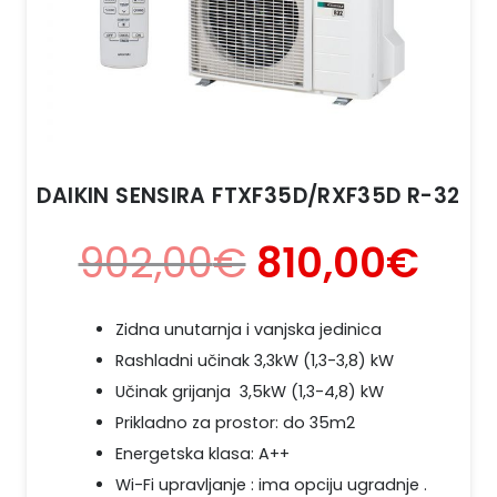
DAIKIN SENSIRA FTXF35D/RXF35D R-32
902,00
€
810,00
€
Zidna unutarnja i vanjska jedinica
Rashladni učinak 3,3kW (1,3-3,8) kW
Učinak grijanja 3,5kW (1,3-4,8) kW
Prikladno za prostor: do 35m2
Energetska klasa: A++
Wi-Fi upravljanje : ima opciju ugradnje .