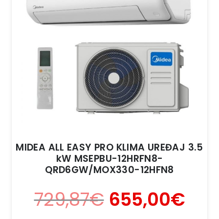
MIDEA ALL EASY PRO KLIMA UREĐAJ 3.5
kW MSEPBU-12HRFN8-
QRD6GW/MOX330-12HFN8
729,87
€
655,00
€