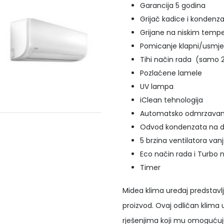
Garancija 5 godina
Grijač kadice i kondenz
Grijane na niskim temp
Pomicanje klapni/usmjeri
Tihi način rada (samo 
Pozlaćene lamele
UV lampa
iClean tehnologija
Automatsko odmrzavan
Odvod kondenzata na dv
5 brzina ventilatora vanj
Eco način rada i Turbo 
Timer
Midea klima uređaj predstav
proizvod. Ovaj odličan klima
rješenjima koji mu omogućuju 