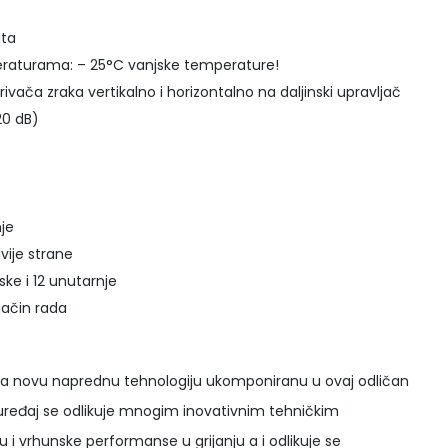
ata
eraturama: – 25°C vanjske temperature!
vača zraka vertikalno i horizontalno na daljinski upravljač
20 dB)
je
ije strane
ske i 12 unutarnje
način rada
lja novu naprednu tehnologiju ukomponiranu u ovaj odličan
 uređaj se odlikuje mnogim inovativnim tehničkim
i vrhunske performanse u grijanju a i odlikuje se