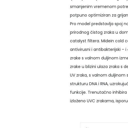
smanjenim vremenom potrebnim
potpuno optimiziran za grij
Pro model predstavlja spoj na
prirodnog čistog zraka u dom
catalyst filtera. Midein cold ca
antivirusni i antibakterijski 
zrake s valnom duljinom izme
zrake u blizini ulaza zraka s 
UV zraka, s valnom duljinom 
strukturu DNA i RNA, uzrokuj
funkcije. Trenutačno inhibira
izloženo UVC zrakama, isporuč