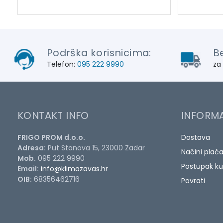
Podrška korisnicima:
B
Telefon:
095 222 9990
za
KONTAKT INFO
INFORMA
FRIGO PROM d.o.o.
Dostava
Adresa:
Put Stanova 15, 23000 Zadar
Načini plać
Mob.
095 222 9990
Postupak ku
Email:
info@klimazavas.hr
OIB:
68356462716
Povrati