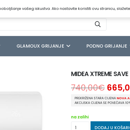
oboljšanje vašeg iskustva. Ako nastavite koristiti ovu stranicu, slažet
GLAMOUX GRIJANJE
PODNO GRIJANJE
SAGBU-12HRFN8 / MOX230-12HFN8
MIDEA XTREME SAVE
740,00
€
665,0
PREKRIŽENA STARA CIJENA
NOVA A
AKCIJSKA CIJENA SE POVEĆAVA 10
na zalihi
MIDEA
DODAJ U KOŠAR