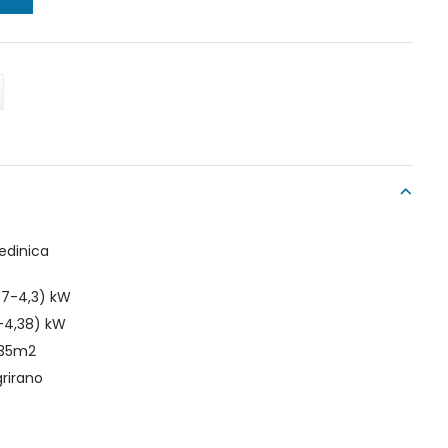
edinica
,37-4,3) kW
6-4,38) kW
o 35m2
grirano