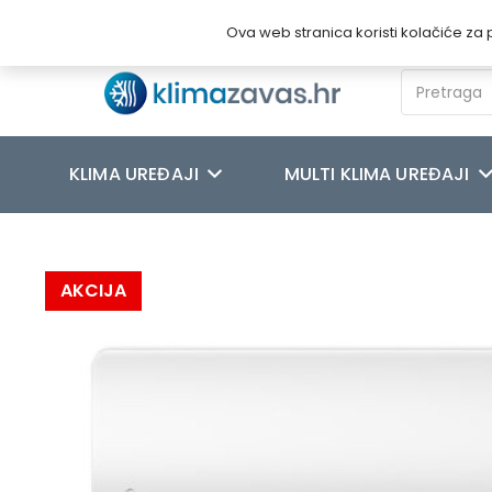
Novosti
O nama
Kontakt
Ova web stranica koristi kolačiće za p
KLIMA UREĐAJI
MULTI KLIMA UREĐAJI
Početna
/
KLIMA UREĐAJI
/
MIDEA
/
MIDEA XTREME SAVE PRO M
AKCIJA