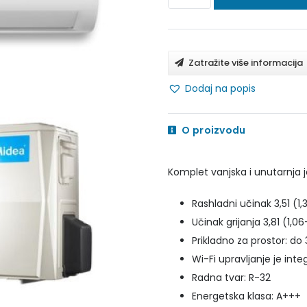
XTREME
SAVE
PRO
Zatražite više informacija
MSAGBU-
Dodaj na popis
12HRFN8
/
O proizvodu
MOX230-
12HFN8
Komplet vanjska i unutarnja j
količina
Rashladni učinak 3,51 (1
Učinak grijanja 3,81 (1,0
Prikladno za prostor: d
Wi-Fi upravljanje je inte
Radna tvar: R-32
Energetska klasa: A+++