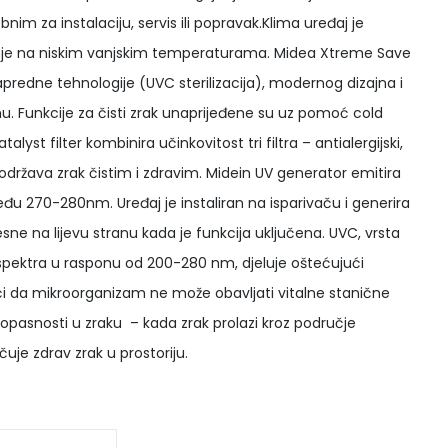
 za instalaciju, servis ili popravak.Klima uređaj je
anje na niskim vanjskim temperaturama. Midea Xtreme Save
predne tehnologije (UVC sterilizacija), modernog dizajna i
u. Funkcije za čisti zrak unaprijeđene su uz pomoć cold
talyst filter kombinira učinkovitost tri filtra – antialergijski,
– i održava zrak čistim i zdravim. Midein UV generator emitira
đu 270-280nm. Uređaj je instaliran na isparivaču i generira
desne na lijevu stranu kada je funkcija uključena. UVC, vrsta
spektra u rasponu od 200-280 nm, djeluje oštećujući
ući da mikroorganizam ne može obavljati vitalne stanične
 opasnosti u zraku – kada zrak prolazi kroz područje
uje zdrav zrak u prostoriju.