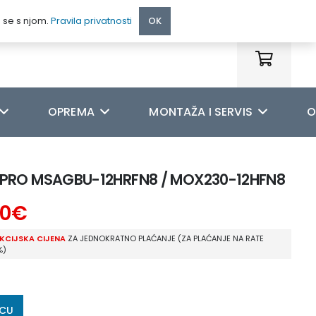
095 222 9990
e se s njom.
Pravila privatnosti
OK
OPREMA
MONTAŽA I SERVIS
O
 PRO MSAGBU-12HRFN8 / MOX230-12HFN8
0
€
KCIJSKA CIJENA
ZA JEDNOKRATNO PLAĆANJE (ZA PLAĆANJE NA RATE
%)
ICU