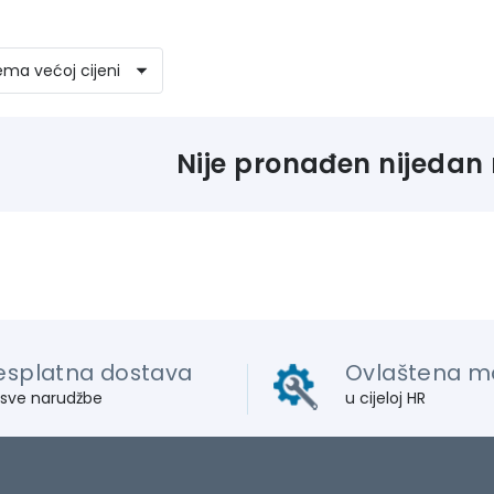
Nije pronađen nijedan 
esplatna dostava
Ovlaštena m
 sve narudžbe
u cijeloj HR