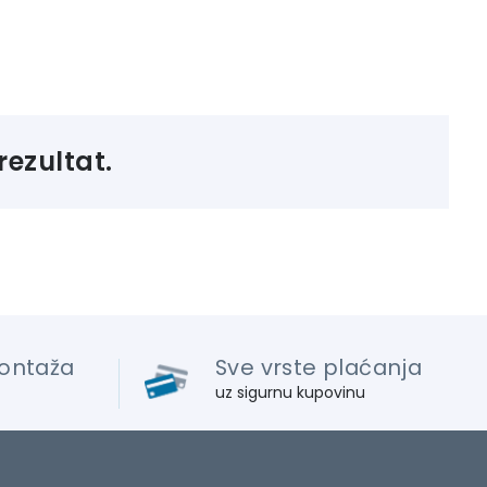
rezultat.
ontaža
Sve vrste plaćanja
uz sigurnu kupovinu