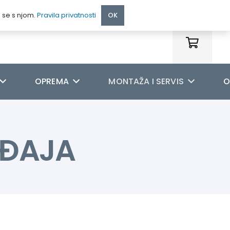
095 222 9990
e se s njom.
Pravila privatnosti
OK
OPREMA
MONTAŽA I SERVIS
O
EĐAJA