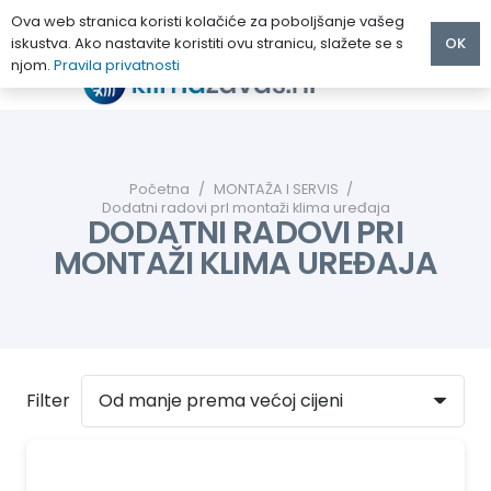
Ova web stranica koristi kolačiće za poboljšanje vašeg
iskustva. Ako nastavite koristiti ovu stranicu, slažete se s
OK
njom.
Pravila privatnosti
Početna
/
MONTAŽA I SERVIS
/
Dodatni radovi prI montaži klima uređaja
DODATNI RADOVI PRI
MONTAŽI KLIMA UREĐAJA
Filter