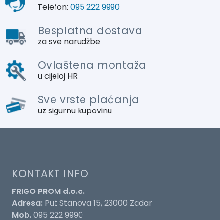
Telefon:
095 222 9990
Besplatna dostava
za sve narudžbe
Ovlaštena montaža
u cijeloj HR
Sve vrste plaćanja
uz sigurnu kupovinu
KONTAKT INFO
FRIGO PROM d.o.o.
Adresa:
Put Stanova 15, 23000 Zadar
Mob.
095 222 9990