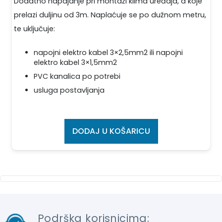
Dodatno napajanje pri montaži klima uređaja, a koje
prelazi duljinu od 3m. Naplaćuje se po dužnom metru,
te uključuje:
napojni elektro kabel 3×2,5mm2 ili napojni
elektro kabel 3×1,5mm2
PVC kanalica po potrebi
usluga postavljanja
DODAJ U KOŠARICU
Podrška korisnicima: