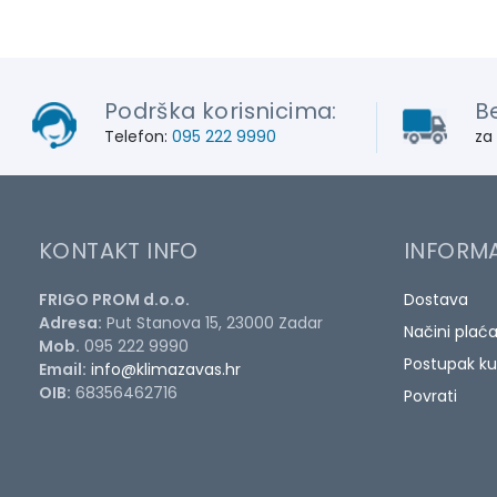
Podrška korisnicima:
B
Telefon:
095 222 9990
za
KONTAKT INFO
INFORMA
FRIGO PROM d.o.o.
Dostava
Adresa:
Put Stanova 15, 23000 Zadar
Načini plać
Mob.
095 222 9990
Postupak ku
Email:
info@klimazavas.hr
OIB:
68356462716
Povrati