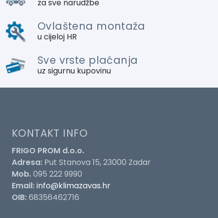
za sve narudžbe
Ovlaštena montaža
u cijeloj HR
Sve vrste plaćanja
uz sigurnu kupovinu
KONTAKT INFO
FRIGO PROM d.o.o.
Adresa:
Put Stanova 15, 23000 Zadar
Mob.
095 222 9990
Email:
info@klimazavas.hr
OIB:
68356462716