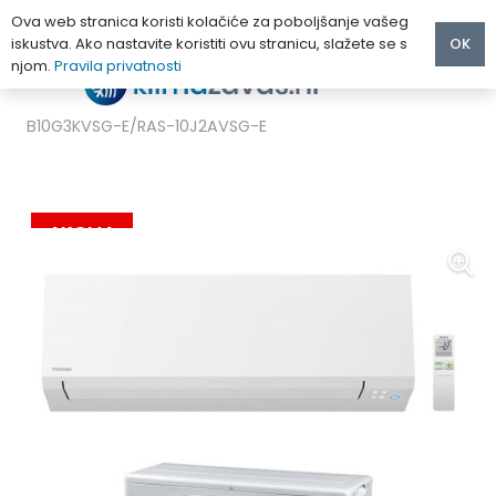
Ova web stranica koristi kolačiće za poboljšanje vašeg
iskustva. Ako nastavite koristiti ovu stranicu, slažete se s
OK
njom.
Pravila privatnosti
Početna
/
KLIMA UREĐAJI
/
TOSHIBA
/
TOSHIBA SHORAI EDGE WHITE KLIMA UREĐAJ 2.5 kW RAS-
B10G3KVSG-E/RAS-10J2AVSG-E
AKCIJA