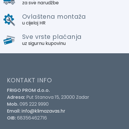
za sve narudžbe
Ovlaštena montaža
u cijeloj HR
Sve vrste plaćanja
uz sigurnu kupovinu
KONTAKT INFO
FRIGO PROM d.o.o.
Adresa:
Put Stanova 15, 23000 Zadar
Mob.
095 222 9990
Email:
info@klimazavas.hr
OIB:
68356462716