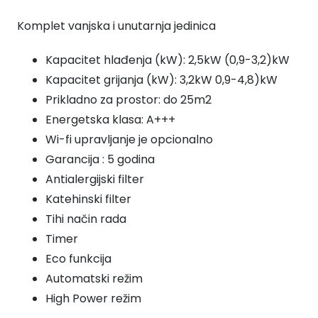
RAS-
Komplet vanjska i unutarnja jedinica
B10G3KVSG-
E/RAS-
Kapacitet hlađenja (kW): 2,5kW (0,9-3,2)kW
10J2AVSG-
Kapacitet grijanja (kW): 3,2kW 0,9-4,8)kW
E
Prikladno za prostor: do 25m2
količina
Energetska klasa: A+++
Wi-fi upravljanje je opcionalno
Garancija : 5 godina
Antialergijski filter
Katehinski filter
Tihi način rada
Timer
Eco funkcija
Automatski režim
High Power režim