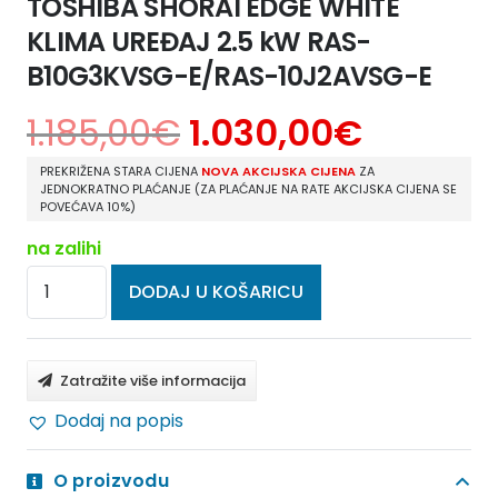
TOSHIBA SHORAI EDGE WHITE
KLIMA UREĐAJ 2.5 kW RAS-
B10G3KVSG-E/RAS-10J2AVSG-E
1.185,00
€
1.030,00
€
PREKRIŽENA STARA CIJENA
NOVA AKCIJSKA CIJENA
ZA
JEDNOKRATNO PLAĆANJE (ZA PLAĆANJE NA RATE AKCIJSKA CIJENA SE
POVEĆAVA 10%)
na zalihi
TOSHIBA
DODAJ U KOŠARICU
SHORAI
EDGE
WHITE
Zatražite više informacija
KLIMA
Dodaj na popis
UREĐAJ
2.5
O proizvodu
kW