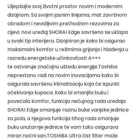
Uljepšajte svoj životni prostor novim i modernim
dizajnom. Sa svojim jasnim linijama, mat završnom
obradom i nevidljivim prethodnim rezovima za
cijevi, novi uređaj SHORAI Edge savršeno se uklapa
u svaki tip interijera. Dizajniran je kako bi osigurao
maksimalni komfor u režimima grijanja i hlađenja u
razredu energetske učinkovitosti A+++
te ostvaruje značajnu uštedu energije.Toshiba
neprestano radi na novim inovacijama kako bi
osigurala savršenu klimatizaciju koja će ispuniti
očekivanja kupaca. Kako bi smanjila buku i
povećala komfor, funkcija nečujnog rada uređaja
SHORAI Edge smanjuje razinu buke vanjske jedinice
za pola, a njegova funkcija tihog rada smanjuje
buku unutarnje jedinice te vam tako osigurava
miran noćni san.TOSHIBA Ultra čist ﬁlter može