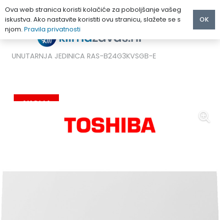
Ova web stranica koristi kolačiće za poboljšanje vašeg
iskustva. Ako nastavite koristiti ovu stranicu, slažete se s
OK
njom.
Pravila privatnosti
Početna
/
MULTI KLIMA UREĐAJI
/
Toshiba
/
TOSHIBA KLIMA UREĐAJ SHORAI EDGE WHITE MULTI
UNUTARNJA JEDINICA RAS-B24G3KVSGB-E
AKCIJA