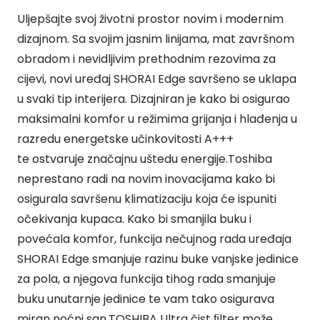
Uljepšajte svoj životni prostor novim i modernim
dizajnom. Sa svojim jasnim linijama, mat završnom
obradom i nevidljivim prethodnim rezovima za
cijevi, novi uređaj SHORAI Edge savršeno se uklapa
u svaki tip interijera. Dizajniran je kako bi osigurao
maksimalni komfor u režimima grijanja i hlađenja u
razredu energetske učinkovitosti A+++
te ostvaruje značajnu uštedu energije.Toshiba
neprestano radi na novim inovacijama kako bi
osigurala savršenu klimatizaciju koja će ispuniti
očekivanja kupaca. Kako bi smanjila buku i
povećala komfor, funkcija nečujnog rada uređaja
SHORAI Edge smanjuje razinu buke vanjske jedinice
za pola, a njegova funkcija tihog rada smanjuje
buku unutarnje jedinice te vam tako osigurava
miran noćni san.TOSHIBA Ultra čist ﬁlter može