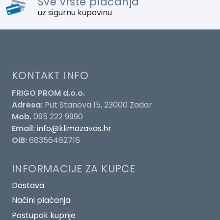
Sve vrste plaćanja
uz sigurnu kupovinu
KONTAKT INFO
FRIGO PROM d.o.o.
Adresa:
Put Stanova 15, 23000 Zadar
Mob.
095 222 9990
Email:
info@klimazavas.hr
OIB:
68356462716
INFORMACIJE ZA KUPCE
Dostava
Načini plaćanja
Postupak kupnje