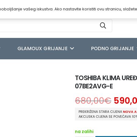
oboljšanje vašeg iskustva. Ako nastavite koristiti ovu stranicu, slažet
GLAMOUX GRIJANJE
PODNO GRIJANJE
SEIYA RAS-B07B2KVG-E/RAS-07BE2AVG-E
TOSHIBA KLIMA URE
07BE2AVG-E
680,00
€
590,
PREKRIŽENA STARA CIJENA
NOVA A
AKCIJSKA CIJENA SE POVEĆAVA 10
na zalihi