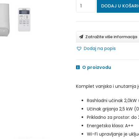
TOSHIBA
DODAJ U KOŠAR
KLIMA
UREĐAJ
SEIYA
Zatražite više informacija
RAS-
Dodaj na popis
B07B2KVG-
E/RAS-
O proizvodu
07BE2AVG-
E
Komplet vanjska i unutarnja j
količina
Rashladni učinak 2,0kW
Učinak grijanja 2,5 kW (
Prikladno za prostor: d
Energetska klasa: A++
Wi-Fi upravljanje je uklj