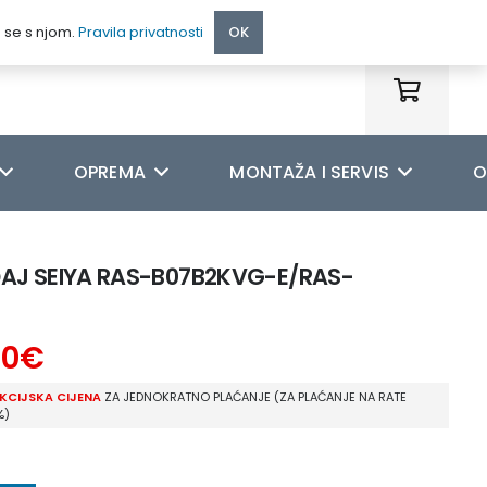
095 222 9990
e se s njom.
Pravila privatnosti
OK
OPREMA
MONTAŽA I SERVIS
O
ĐAJ SEIYA RAS-B07B2KVG-E/RAS-
00
€
KCIJSKA CIJENA
ZA JEDNOKRATNO PLAĆANJE (ZA PLAĆANJE NA RATE
%)