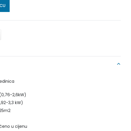
ICU
edinica
 (0,76-2,6kW)
0,92-3,3 kW)
o 25m2
učeno u cijenu