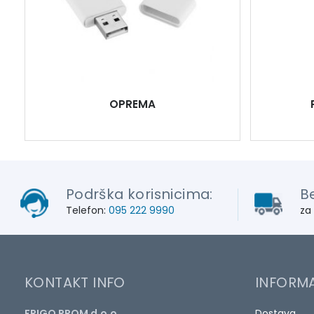
OPREMA
Podrška korisnicima:
B
Telefon:
095 222 9990
za
KONTAKT INFO
INFORMA
FRIGO PROM d.o.o.
Dostava