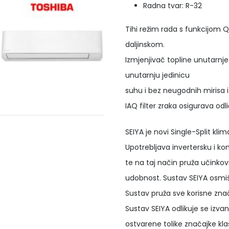
Radna tvar: R-32
Tihi režim rada s funkcijom Q
daljinskom.
Izmjenjivač topline unutarnj
unutarnju jedinicu
suhu i bez neugodnih mirisa i 
IAQ filter zraka osigurava odl
SEIYA je novi Single-Split kl
Upotrebljava invertersku i k
te na taj način pruža učinkovi
udobnost. Sustav SEIYA osmišl
Sustav pruža sve korisne znač
Sustav SEIYA odlikuje se izva
ostvarene tolike značajke kl