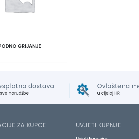
PODNO GRIJANJE
esplatna dostava
Ovlaštena m
 sve narudžbe
u cijeloj HR
CIJE ZA KUPCE
UVJETI KUPNJE
Uvjeti kupovine