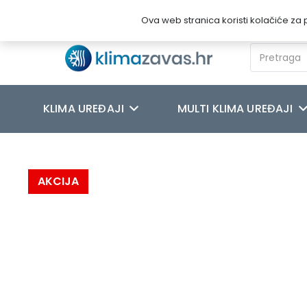
Novosti
O nama
Kontakt
Ova web stranica koristi kolačiće za p
KLIMA UREĐAJI
MULTI KLIMA UREĐAJI
Početna
/
KLIMA UREĐAJI
/
TOSHIBA
/
TOSHIBA KLIMA UREĐAJ 
AKCIJA