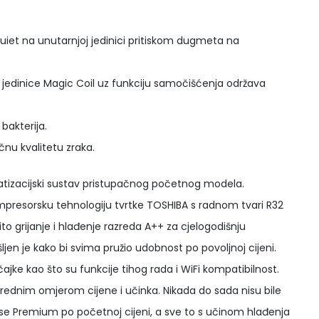
uiet na unutarnjoj jedinici pritiskom dugmeta na
e jedinice Magic Coil uz funkciju samočišćenja održava
bakterija.
ičnu kvalitetu zraka.
imatizacijski sustav pristupačnog početnog modela.
ompresorsku tehnologiju tvrtke TOSHIBA s radnom tvari R32
to grijanje i hlađenje razreda A++ za cjelogodišnju
jen je kako bi svima pružio udobnost po povoljnoj cijeni.
ajke kao što su funkcije tihog rada i WiFi kompatibilnost.
nrednim omjerom cijene i učinka. Nikada do sada nisu bile
ase Premium po početnoj cijeni, a sve to s učinom hlađenja