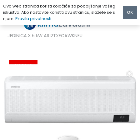
Ova web stranica koristi kolačiće za poboljšanje vašeg
iskustva. Ako nastavite koristiti ovu stranicu, slažete se s
OK
njom.
Pravila privatnosti
Početna
/
MULTI KLIMA UREĐAJI
/
Samsung
/
SAMSUNG WIND FREE COMFORT MULTI UNUTARNJA
JEDINICA 3.5 kW AR12TXFCAWKNEU
AKCIJA