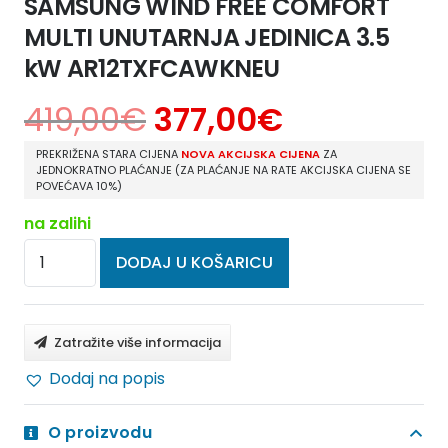
SAMSUNG WIND FREE COMFORT
MULTI UNUTARNJA JEDINICA 3.5
kW AR12TXFCAWKNEU
419,00
€
377,00
€
PREKRIŽENA STARA CIJENA
NOVA AKCIJSKA CIJENA
ZA
JEDNOKRATNO PLAĆANJE (ZA PLAĆANJE NA RATE AKCIJSKA CIJENA SE
POVEĆAVA 10%)
na zalihi
SAMSUNG
DODAJ U KOŠARICU
WIND
FREE
COMFORT
Zatražite više informacija
MULTI
Dodaj na popis
UNUTARNJA
JEDINICA
O proizvodu
3.5