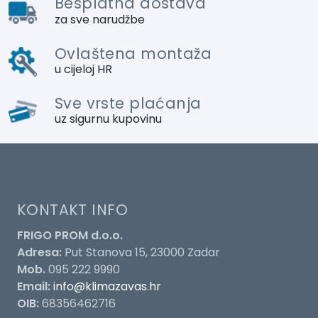
Besplatna dostava
za sve narudžbe
Ovlaštena montaža
u cijeloj HR
Sve vrste plaćanja
uz sigurnu kupovinu
KONTAKT INFO
FRIGO PROM d.o.o.
Adresa:
Put Stanova 15, 23000 Zadar
Mob.
095 222 9990
Email:
info@klimazavas.hr
OIB:
68356462716