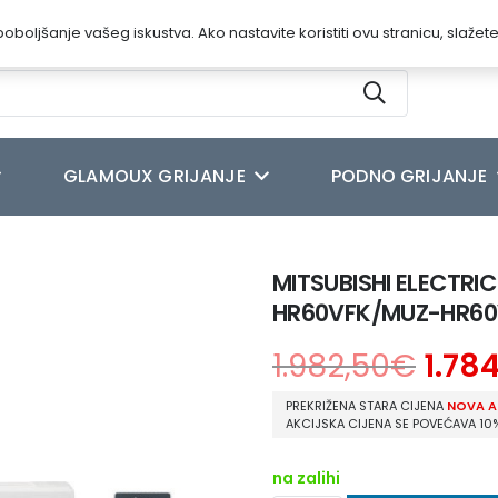
oboljšanje vašeg iskustva. Ako nastavite koristiti ovu stranicu, slažet
GLAMOUX GRIJANJE
PODNO GRIJANJE
 STANDARD ECO INVERTER MSZ-HR60VFK/MUZ-HR60VF
MITSUBISHI ELECTRI
HR60VFK/MUZ-HR60
1.982,50
€
1.78
PREKRIŽENA STARA CIJENA
NOVA A
AKCIJSKA CIJENA SE POVEĆAVA 10
na zalihi