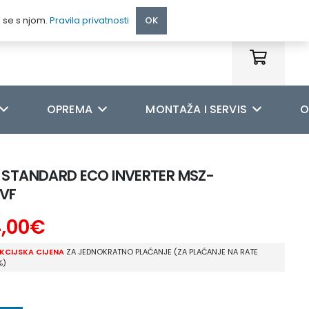
095 222 9990
e se s njom.
Pravila privatnosti
OK
OPREMA
MONTAŽA I SERVIS
O
C STANDARD ECO INVERTER MSZ-
VF
4,00
€
KCIJSKA CIJENA
ZA JEDNOKRATNO PLAĆANJE (ZA PLAĆANJE NA RATE
%)