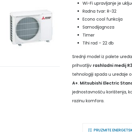
Wi-Fi upravljanje je uklj
Radna tvar: R-32
Econo cool funkcija
Samodijagnoza
Timer
Tihi rad – 22 db
Srednji model iz palete uređaja
prihvatljiv
rashladni medij R
tehnologiji spada u uređaje 
A+
.
Mitsubishi Electric St
jednostavnošću korištenja, 
razinu komfora.
PRUZMITE ENERGETS