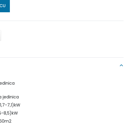
ICU
edinica
a jedinica
1,7-7,1)kW
,5-8,5)kW
o 60m2