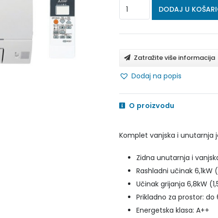
MITSUBISHI
DODAJ U KOŠAR
ELECTRIC
STANDARD
ECO
Zatražite više informacija
INVERTER
Dodaj na popis
MSZ-
HR60VFK/MUZ-
O proizvodu
HR60VF
količina
Komplet vanjska i unutarnja j
Zidna unutarnja i vanjsk
Rashladni učinak 6,1kW (
Učinak grijanja 6,8kW (1
Prikladno za prostor: d
Energetska klasa: A++