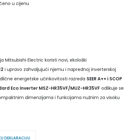
učeno u cijenu
 Mitsubishi Electric koristi novi, ekološki
32
i upravo zahvaljujući njemu i naprednoj inverterskoj
odlične energetske učinkovitosti razreda
SEER A++ i SCOP
andard Eco Inverter MSZ-HR35VF/MUZ-HR35VF
odlikuje se
kompaktnim dimenzijama i funkcijama nužnim za visoku
KU DEKLARACIJU