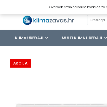
Novosti
O nama
Kontakt
Ova web stranica koristi kolačiće za p
KLIMA UREĐAJI
MULTI KLIMA UREĐAJI
Početna
/
KLIMA UREĐAJI
/
MITSUBISHI
/
MITSUBISHI ELECTRIC
AKCIJA