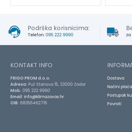
Podrška korisnicima:
B
Telefon:
095 222 9990
za
KONTAKT INFO
INFORMA
FRIGO PROM d.o.o.
Dostava
Adresa:
Put Stanova 15, 23000 Zadar
Načini plać
Mob.
095 222 9990
Postupak ku
Email:
info@klimazavas.hr
OIB:
68356462716
Povrati