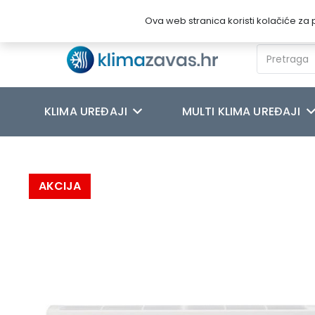
Novosti
O nama
Kontakt
Ova web stranica koristi kolačiće za p
KLIMA UREĐAJI
MULTI KLIMA UREĐAJI
Početna
/
KLIMA UREĐAJI
/
MITSUBISHI
/
MITSUBISHI ELECTRIC
AKCIJA