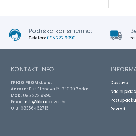
Podrška korisnicima:
B
Telefon:
095 222 9990
za
KONTAKT INFO
INFORMA
FRIGO PROM d.o.o.
Dostava
Adresa:
Put Stanova 15, 23000 Zadar
Načini plać
Mob.
095 222 9990
Postupak ku
Email:
info@klimazavas.hr
OIB:
68356462716
Povrati