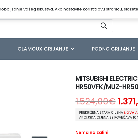
oboljšanje vašeg iskustva. Ako nastavite koristiti ovu stranicu, slažet
GLAMOUX GRIJANJE
PODNO GRIJANJE
 STANDARD ECO INVERTER MSZ-HR50VFK/MUZ-HR50VF
MITSUBISHI ELECTRI
HR50VFK/MUZ-HR5
1.524,00
€
1.371
PREKRIŽENA STARA CIJENA
NOVA A
AKCIJSKA CIJENA SE POVEĆAVA 10
Nema na zalihi