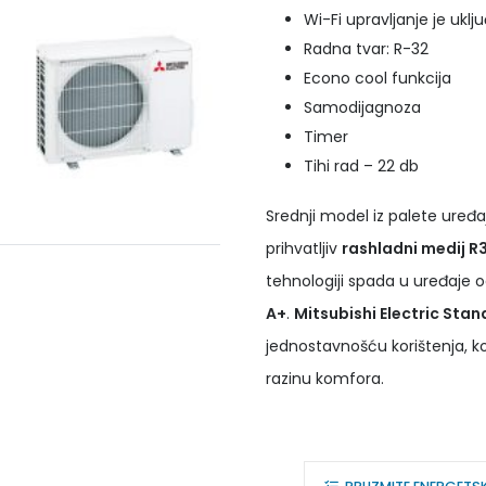
Wi-Fi upravljanje je uklj
Radna tvar: R-32
Econo cool funkcija
Samodijagnoza
Timer
Tihi rad – 22 db
Srednji model iz palete uređaja
prihvatljiv
rashladni medij R
tehnologiji spada u uređaje 
A+
.
Mitsubishi Electric St
jednostavnošću korištenja, 
razinu komfora.