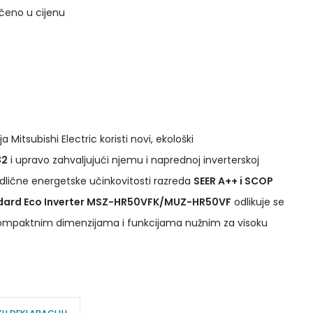
učeno u cijenu
 Mitsubishi Electric koristi novi, ekološki
32
i upravo zahvaljujući njemu i naprednoj inverterskoj
odlične energetske učinkovitosti razreda
SEER A++ i SCOP
andard Eco Inverter MSZ-HR50VFK/MUZ-HR50VF
odlikuje se
kompaktnim dimenzijama i funkcijama nužnim za visoku