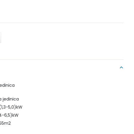
edinica
a jedinica
(1,3-5,0)kW
,4-6,5)kW
o 55m2