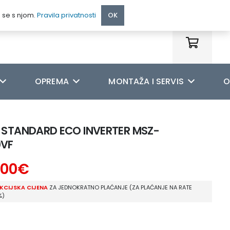
095 222 9990
e se s njom.
Pravila privatnosti
OK
OPREMA
MONTAŽA I SERVIS
O
C STANDARD ECO INVERTER MSZ-
0VF
,00
€
KCIJSKA CIJENA
ZA JEDNOKRATNO PLAĆANJE (ZA PLAĆANJE NA RATE
%)