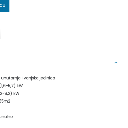
ICU
nutarnja i vanjska jedinica
(1,6-5,7) kW
,2-8,2) kW
o 55m2
ionalno