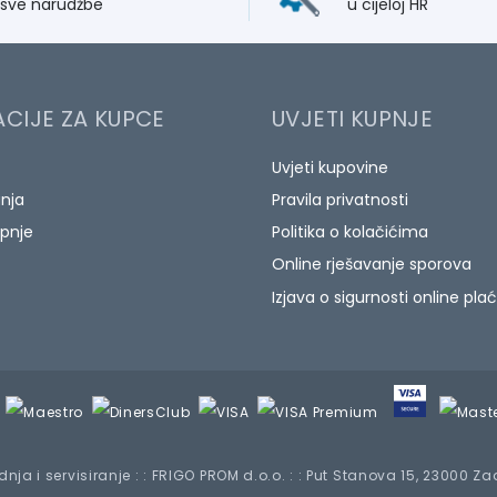
 sve narudžbe
u cijeloj HR
CIJE ZA KUPCE
UVJETI KUPNJE
Uvjeti kupovine
anja
Pravila privatnosti
pnje
Politika o kolačićima
Online rješavanje sporova
Izjava o sigurnosti online pla
nja i servisiranje : : FRIGO PROM d.o.o. : : Put Stanova 15, 23000 Z