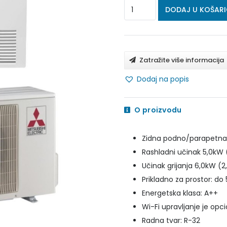
MITSUBISHI
DODAJ U KOŠAR
ELECTRIC
PODNO
-
Zatražite više informacija
PARAPETNI
Dodaj na popis
KLIMA
UREĐAJ
O proizvodu
5.0
kW
Zidna podno/parapetna u
-
Rashladni učinak 5,0kW 
MFZ-
Učinak grijanja 6,0kW (2
KT50VG/SUZ-
Prikladno za prostor: d
M50VA
Energetska klasa: A++
količina
Wi-Fi upravljanje je opc
Radna tvar: R-32