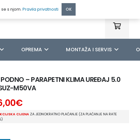
095 222 9990
e se s njom.
Pravila privatnosti
OK
OPREMA
MONTAŽA I SERVIS
O
C PODNO – PARAPETNI KLIMA UREĐAJ 5.0
/SUZ-M50VA
6,00
€
KCIJSKA CIJENA
ZA JEDNOKRATNO PLAĆANJE (ZA PLAĆANJE NA RATE
%)