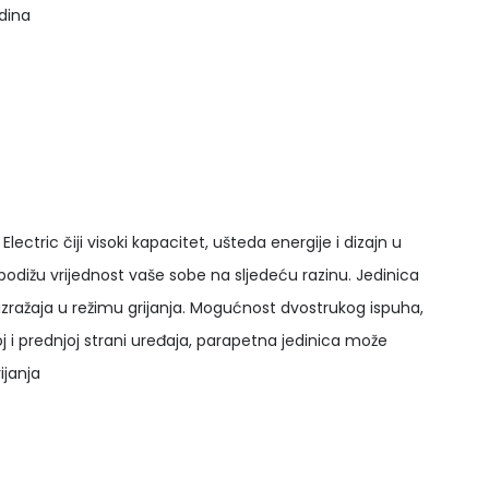
dina
Electric čiji visoki kapacitet, ušteda energije i dizajn u
odižu vrijednost vaše sobe na sljedeću razinu. Jedinica
izražaja u režimu grijanja. Mogućnost dvostrukog ispuha,
joj i prednjoj strani uređaja, parapetna jedinica može
ijanja