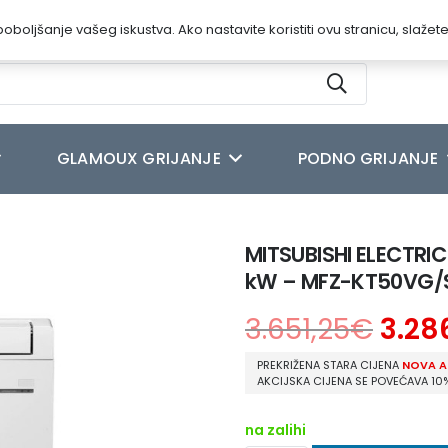
oboljšanje vašeg iskustva. Ako nastavite koristiti ovu stranicu, slažet
GLAMOUX GRIJANJE
PODNO GRIJANJE
PODNO – PARAPETNI KLIMA UREĐAJ 5.0 kW – MFZ-KT50VG/SUZ-M50VA
MITSUBISHI ELECTRI
kW – MFZ-KT50VG
3.651,25
€
3.28
PREKRIŽENA STARA CIJENA
NOVA A
AKCIJSKA CIJENA SE POVEĆAVA 10
na zalihi