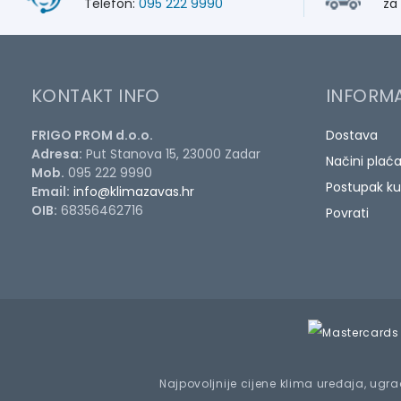
Telefon:
095 222 9990
za
KONTAKT INFO
INFORMA
FRIGO PROM d.o.o.
Dostava
Adresa:
Put Stanova 15, 23000 Zadar
Načini plać
Mob.
095 222 9990
Postupak ku
Email:
info@klimazavas.hr
OIB:
68356462716
Povrati
Najpovoljnije cijene klima uređaja, ugrad