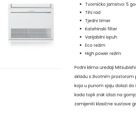
Tvorničko jamstvo: 5 go
Tihi rad
Tjedni timer
Katehinski filter
Varijabilni ispuh
Eco režim
High power režim
Podni klima uređaji Mitsubishi 
skladu s životnim prostorom p
koja u punom sjaju dolazi do 
kada topli zrak izlazi na gorn
zamijeniti klasične sustave gr