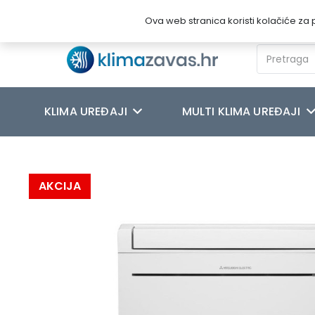
Novosti
O nama
Kontakt
Ova web stranica koristi kolačiće za p
KLIMA UREĐAJI
MULTI KLIMA UREĐAJI
Početna
/
KLIMA UREĐAJI
/
MITSUBISHI
/
MITSUBISHI ELECTRIC 
AKCIJA