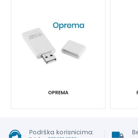
OPREMA
Podrška korisnicima:
B