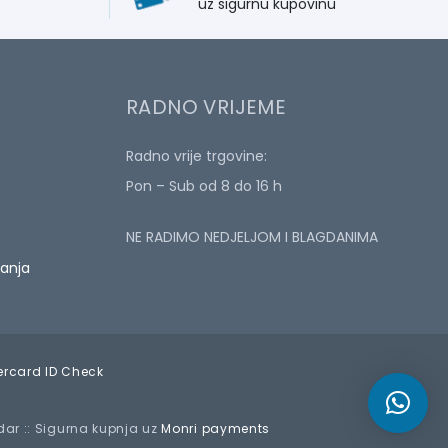
uz sigurnu kupovinu
RADNO VRIJEME
Radno vrije trgovine:
Pon – Sub od 8 do 16 h
NE RADIMO NEDJELJOM I BLAGDANIMA
ćanja
adar :: Sigurna kupnja uz
Monri payments