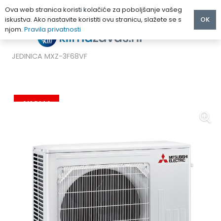
Ova web stranica koristi kolačiće za poboljšanje vašeg
iskustva. Ako nastavite koristiti ovu stranicu, slažete se s
OK
njom.
Pravila privatnosti
Početna
/
MULTI KLIMA UREĐAJI
/
Mitsubishi
/
MITSUBISHI ELECTRIC KLIMA UREĐAJ MULTI VANJSKA
JEDINICA MXZ-3F68VF
AKCIJA