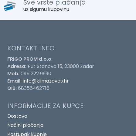
Sve vrste plaćanja
uz sigurnu kupovinu
KONTAKT INFO
FRIGO PROM d.o.o.
Adresa:
Put Stanova 15, 23000 Zadar
Mob.
095 222 9990
Email:
info@klimazavas.hr
OIB:
68356462716
INFORMACIJE ZA KUPCE
Dostava
Načini plaćanja
Postupak kupnje