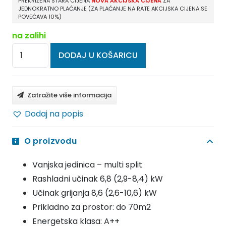
PREKRIŽENA STARA CIJENA
NOVA AKCIJSKA CIJENA
ZA
JEDNOKRATNO PLAĆANJE (ZA PLAĆANJE NA RATE AKCIJSKA CIJENA SE
POVEĆAVA 10%)
na zalihi
MITSUBISHI
DODAJ U KOŠARICU
ELECTRIC
KLIMA
UREĐAJ
Zatražite više informacija
MULTI
Dodaj na popis
VANJSKA
JEDINICA
O proizvodu
MXZ-
3F68VF
Vanjska jedinica – multi split
količina
Rashladni učinak 6,8 (2,9-8,4) kW
Učinak grijanja 8,6 (2,6-10,6) kW
Prikladno za prostor: do 70m2
Energetska klasa: A++