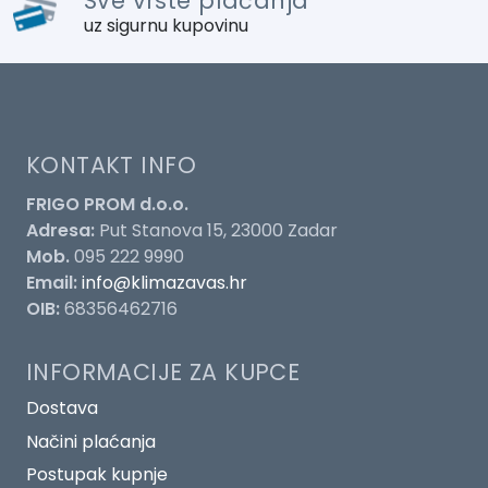
Sve vrste plaćanja
uz sigurnu kupovinu
KONTAKT INFO
FRIGO PROM d.o.o.
Adresa:
Put Stanova 15, 23000 Zadar
Mob.
095 222 9990
Email:
info@klimazavas.hr
OIB:
68356462716
INFORMACIJE ZA KUPCE
Dostava
Načini plaćanja
Postupak kupnje