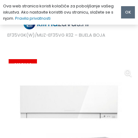
Ova web stranica koristi kolačiće za poboljšanje vašeg
iskustva. Ako nastavite koristiti ovu stranicu, slažete se s
OK
njom.
Pravila privatnosti
Početna
/
KLIMA UREĐAJI
/
MITSUBISHI
/
MITSUBISHI ELECTRIC KIRIGAMINE ZEN MSZ-
EF35VGK(W)/MUZ-EF35VG R32 – BIJELA BOJA
AKCIJA