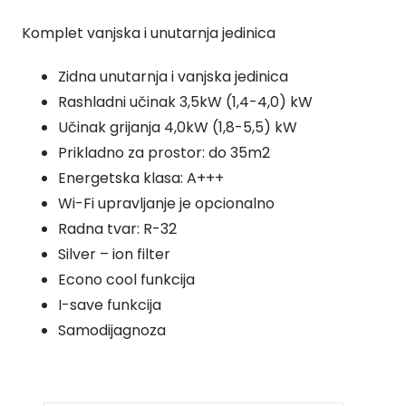
–
Komplet vanjska i unutarnja jedinica
BIJELA
BOJA
Zidna unutarnja i vanjska jedinica
količina
Rashladni učinak 3,5kW (1,4-4,0) kW
Učinak grijanja 4,0kW (1,8-5,5) kW
Prikladno za prostor: do 35m2
Energetska klasa: A+++
Wi-Fi upravljanje je opcionalno
Radna tvar: R-32
Silver – ion filter
Econo cool funkcija
I-save funkcija
Samodijagnoza