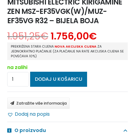
MITSUBISHI ELECTRIC KIRIGAMINE
ZEN MSZ-EF35VGK(W)/MUZ-
EF35VG R32 – BIJELA BOJA
1.951,25
€
1.756,00
€
PREKRIŽENA STARA CIJENA
NOVA AKCIJSKA CIJENA
ZA
JEDNOKRATNO PLAĆANJE (ZA PLAĆANJE NA RATE AKCIJSKA CIJENA SE
POVEĆAVA 10%)
na zalihi
MITSUBISHI
DODAJ U KOŠARICU
ELECTRIC
KIRIGAMINE
ZEN
Zatražite više informacija
MSZ-
Dodaj na popis
EF35VGK(W)/MUZ-
EF35VG
O proizvodu
R32