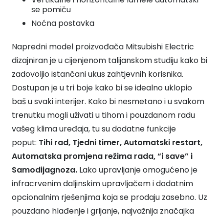
se pomiču
Noćna postavka
Napredni model proizvođača Mitsubishi Electric
dizajniran je u cijenjenom talijanskom studiju kako bi
zadovoljio istančani ukus zahtjevnih korisnika.
Dostupan je u tri boje kako bi se idealno uklopio
baš u svaki interijer. Kako bi nesmetano i u svakom
trenutku mogli uživati u tihom i pouzdanom radu
vašeg klima uređaja, tu su dodatne funkcije
poput:
Tihi rad, Tjedni timer, Automatski restart,
Automatska promjena režima rada, “i save” i
Samodijagnoza.
Lako upravljanje omogućeno je
infracrvenim daljinskim upravljačem i dodatnim
opcionalnim rješenjima koja se prodaju zasebno. Uz
pouzdano hlađenje i grijanje, najvažnija značajka