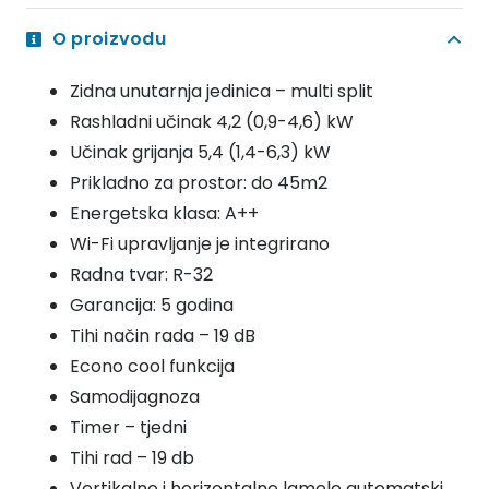
UNUTARNJA
O proizvodu
JEDINICA
4.2
Zidna unutarnja jedinica – multi split
kW
Rashladni učinak 4,2 (0,9-4,6) kW
MSZ-
Učinak grijanja 5,4 (1,4-6,3) kW
EF42VGK(S)-
Prikladno za prostor: do 45m2
E2
Energetska klasa: A++
SREBRNA
Wi-Fi upravljanje je integrirano
količina
Radna tvar: R-32
Garancija: 5 godina
Tihi način rada – 19 dB
Econo cool funkcija
Samodijagnoza
Timer – tjedni
Tihi rad – 19 db
Vertikalne i horizontalne lamele automatski