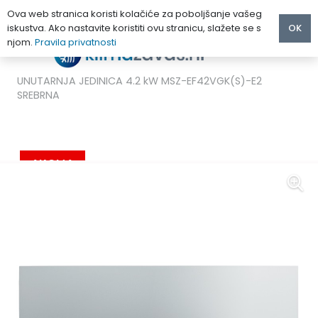
Ova web stranica koristi kolačiće za poboljšanje vašeg
iskustva. Ako nastavite koristiti ovu stranicu, slažete se s
OK
njom.
Pravila privatnosti
Početna
/
MULTI KLIMA UREĐAJI
/
Mitsubishi
/
MITSUBISHI ELECTRIC KIRIGAMINE ZEN INVERTER MULTI
UNUTARNJA JEDINICA 4.2 kW MSZ-EF42VGK(S)-E2
SREBRNA
AKCIJA