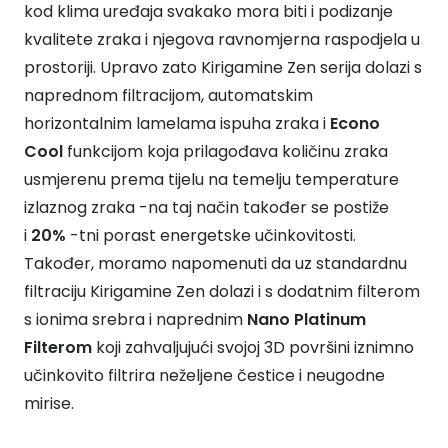
kod klima uređaja svakako mora biti i podizanje
kvalitete zraka i njegova ravnomjerna raspodjela u
prostoriji. Upravo zato Kirigamine Zen serija dolazi s
naprednom filtracijom, automatskim
horizontalnim lamelama ispuha zraka i
Econo
Cool
funkcijom koja prilagođava količinu zraka
usmjerenu prema tijelu na temelju temperature
izlaznog zraka -na taj način također se postiže
i
20%
-tni porast energetske učinkovitosti.
Također, moramo napomenuti da uz standardnu
filtraciju Kirigamine Zen dolazi i s dodatnim filterom
s ionima srebra i naprednim
Nano Platinum
Filterom
koji zahvaljujući svojoj 3D površini iznimno
učinkovito filtrira neželjene čestice i neugodne
mirise.