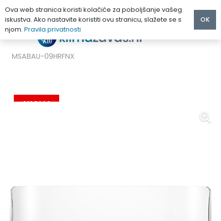
Ova web stranica koristi kolačiće za poboljšanje vašeg
iskustva. Ako nastavite koristiti ovu stranicu, slažete se s
OK
njom.
Pravila privatnosti
Početna
/
MULTI KLIMA UREĐAJI
/
Midea
/
MIDEA AURORA MULTI UNUTARNJA JEDINICA 2.6 kW
MSABAU-09HRFNX
AKCIJA