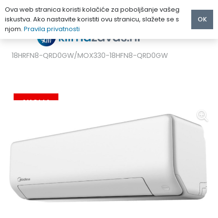
Ova web stranica koristi kolačiće za poboljšanje vašeg
iskustva. Ako nastavite koristiti ovu stranicu, slažete se s
OK
njom.
Pravila privatnosti
Početna
/
KLIMA UREĐAJI
/
MIDEA
/
MIDEA ALL EASY PRO KLIMA UREĐAJ 5.2 kW MSEPCU-
18HRFN8-QRD0GW/MOX330-18HFN8-QRD0GW
AKCIJA