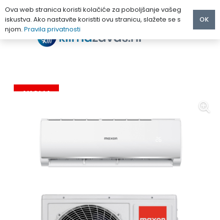
Ova web stranica koristi kolačiće za poboljšanje vašeg
iskustva. Ako nastavite koristiti ovu stranicu, slažete se s
OK
njom.
Pravila privatnosti
Početna
/
KLIMA UREĐAJI
/
MAXON
/
MAXON KLIMA UREĐAJ FRESH MX-09HC012i PLUS WI FI
AKCIJA