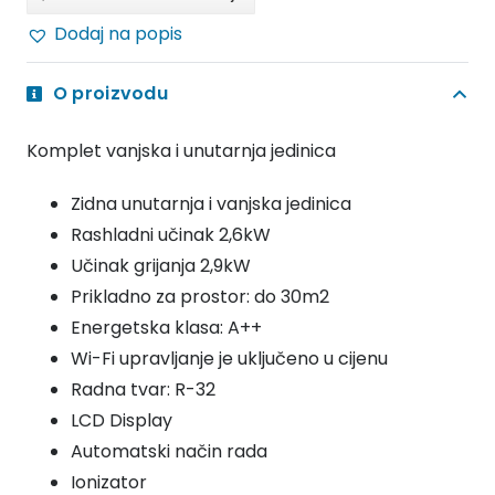
MX-
Dodaj na popis
09HC012i
PLUS
O proizvodu
WI
FI
Komplet vanjska i unutarnja jedinica
količina
Zidna unutarnja i vanjska jedinica
Rashladni učinak 2,6kW
Učinak grijanja 2,9kW
Prikladno za prostor: do 30m2
Energetska klasa: A++
Wi-Fi upravljanje je uključeno u cijenu
Radna tvar: R-32
LCD Display
Automatski način rada
Ionizator