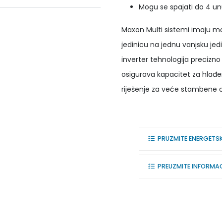
Mogu se spajati do 4 un
Maxon Multi sistemi imaju mo
jedinicu na jednu vanjsku je
inverter tehnologija precizno
osigurava kapacitet za hlađen
riješenje za veće stambene o
PRUZMITE ENERGETS
PREUZMITE INFORMACI