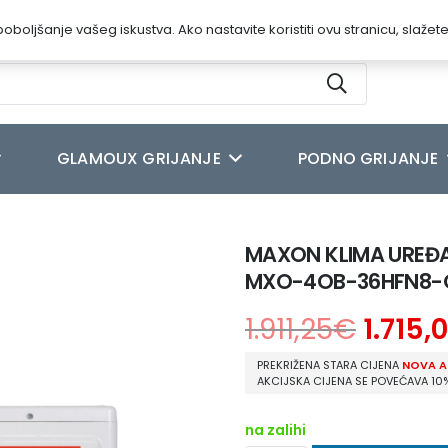
oboljšanje vašeg iskustva. Ako nastavite koristiti ovu stranicu, slažet
GLAMOUX GRIJANJE
PODNO GRIJANJE
J COMFORT MULTI VANJSKA 10.5 kW MXO-4OB-36HFN8-Q
MAXON KLIMA UREĐA
MXO-4OB-36HFN8-
1.911,25
€
1.715,
PREKRIŽENA STARA CIJENA
NOVA A
AKCIJSKA CIJENA SE POVEĆAVA 10
na zalihi