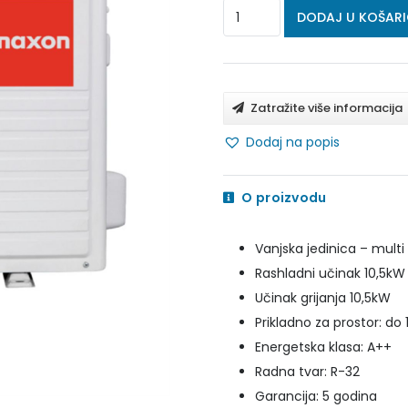
MAXON
DODAJ U KOŠAR
KLIMA
UREĐAJ
COMFORT
Zatražite više informacija
MULTI
Dodaj na popis
VANJSKA
10.5
O proizvodu
kW
MXO-
Vanjska jedinica – multi 
4OB-
Rashladni učinak 10,5kW
36HFN8-
Učinak grijanja 10,5kW
Q
Prikladno za prostor: do
količina
Energetska klasa: A++
Radna tvar: R-32
Garancija: 5 godina