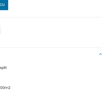
ICU
split
 100m2