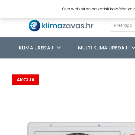
Novosti
O nama
Kontakt
Ova web stranica koristi kolačiće za p
KLIMA UREĐAJI
MULTI KLIMA UREĐAJI
Početna
/
MULTI KLIMA UREĐAJI
/
Maxon
/
MAXON KLIMA UREĐA
AKCIJA