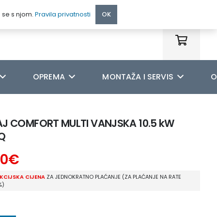
095 222 9990
e se s njom.
Pravila privatnosti
OK
OPREMA
MONTAŽA I SERVIS
O
J COMFORT MULTI VANJSKA 10.5 kW
Q
00
€
KCIJSKA CIJENA
ZA JEDNOKRATNO PLAĆANJE (ZA PLAĆANJE NA RATE
%)