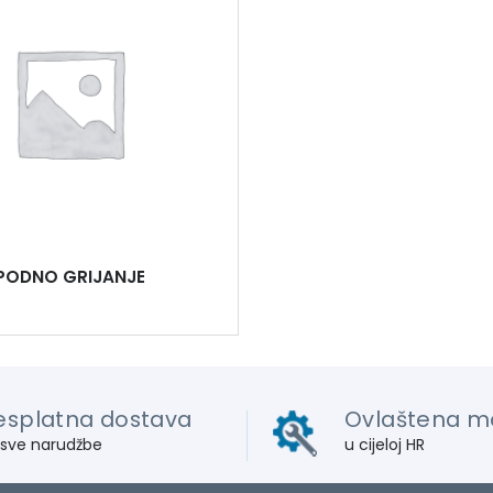
PODNO GRIJANJE
esplatna dostava
Ovlaštena m
 sve narudžbe
u cijeloj HR