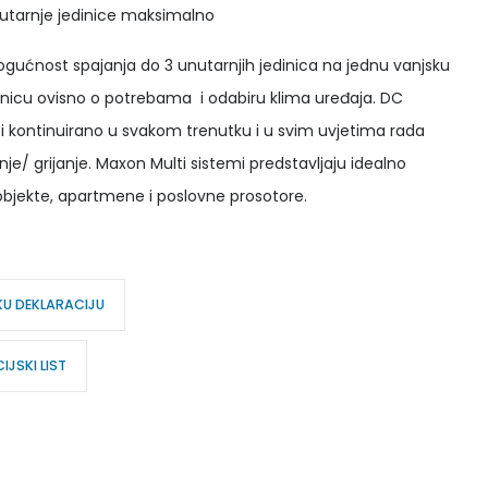
utarnje jedinice maksimalno
gućnost spajanja do 3 unutarnjih jedinica na jednu vanjsku
dinicu ovisno o potrebama i odabiru klima uređaja. DC
 i kontinuirano u svakom trenutku i u svim uvjetima rada
je/ grijanje. Maxon Multi sistemi predstavljaju idealno
bjekte, apartmene i poslovne prosotore.
KU DEKLARACIJU
JSKI LIST