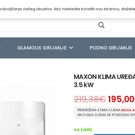
oboljšanje vašeg iskustva. Ako nastavite koristiti ovu stranicu, slažet
GLAMOUX GRIJANJE
PODNO GRIJANJE
J COMFORT MULTI UNUTARNJA MX-12HC 3.5 kW
MAXON KLIMA UREĐ
3.5 kW
219,38
€
195,00
PREKRIŽENA STARA CIJENA
NOVA A
AKCIJSKA CIJENA SE POVEĆAVA 10
na zalihi