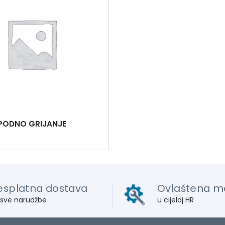
PODNO GRIJANJE
esplatna dostava
Ovlaštena m
 sve narudžbe
u cijeloj HR