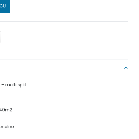
ICU
– multi split
o 40m2
ionalno