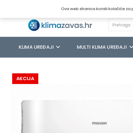
Novosti
O nama
Kontakt
Ova web stranica koristi kolačiće za p
KLIMA UREĐAJI
MULTI KLIMA UREĐAJI
Početna
/
MULTI KLIMA UREĐAJI
/
Maxon
/
MAXON KLIMA UREĐA
AKCIJA