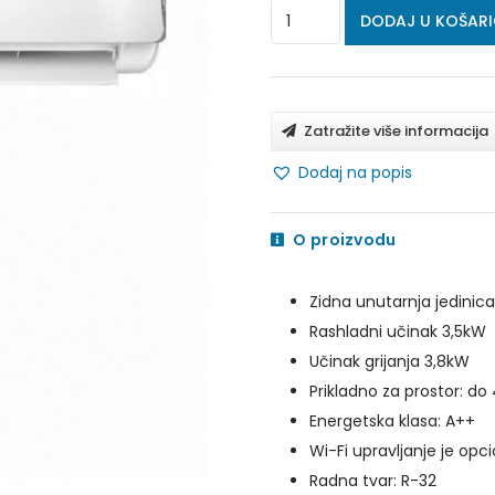
MAXON
DODAJ U KOŠAR
KLIMA
UREĐAJ
COMFORT
Zatražite više informacija
MULTI
Dodaj na popis
UNUTARNJA
MX-
O proizvodu
12HC
3.5
Zidna unutarnja jedinica 
kW
Rashladni učinak 3,5kW
količina
Učinak grijanja 3,8kW
Prikladno za prostor: d
Energetska klasa: A++
Wi-Fi upravljanje je opc
Radna tvar: R-32