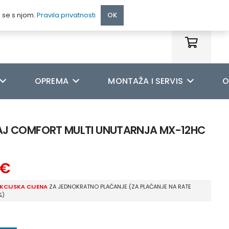
095 222 9990
e se s njom.
Pravila privatnosti
OK
OPREMA
MONTAŽA I SERVIS
O
AJ COMFORT MULTI UNUTARNJA MX-12HC
€
KCIJSKA CIJENA
ZA JEDNOKRATNO PLAĆANJE (ZA PLAĆANJE NA RATE
%)