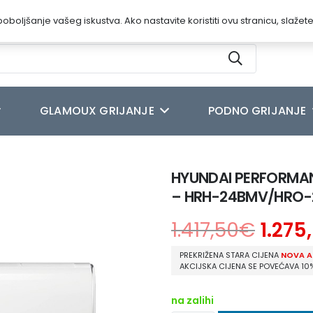
oboljšanje vašeg iskustva. Ako nastavite koristiti ovu stranicu, slažet
GLAMOUX GRIJANJE
PODNO GRIJANJE
NVERTER PLUS KLIMA UREĐAJ 7.0 kW – HRH-24BMV/HRO-24BMV
HYUNDAI PERFORMANC
– HRH-24BMV/HRO
1.417,50
€
1.275
PREKRIŽENA STARA CIJENA
NOVA A
AKCIJSKA CIJENA SE POVEĆAVA 10
na zalihi