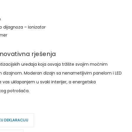
e
to dijagnoza – Ionizator
imer
 inovativna rješenja
atizacijskih uređaja koja osvaja tržište svojim moćnim
 dizajnom. Moderan dizajn sa nenametljivim panelom i LED
 vas uklapanjem u svaki interijer, a energetska
kog potrošača.
KU DEKLARACIJU