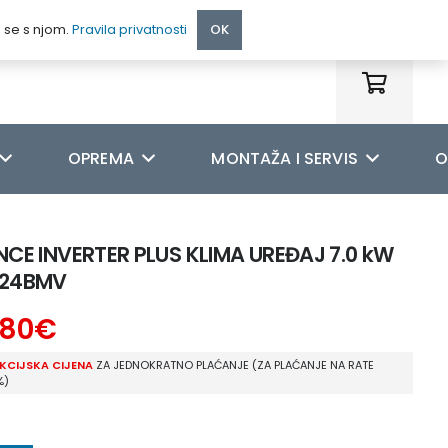
095 222 9990
e se s njom.
Pravila privatnosti
OK
OPREMA
MONTAŽA I SERVIS
O
E INVERTER PLUS KLIMA UREĐAJ 7.0 kW
-24BMV
,80
€
KCIJSKA CIJENA
ZA JEDNOKRATNO PLAĆANJE (ZA PLAĆANJE NA RATE
%)