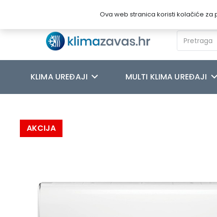
Novosti
O nama
Kontakt
Ova web stranica koristi kolačiće za p
KLIMA UREĐAJI
MULTI KLIMA UREĐAJI
Početna
/
KLIMA UREĐAJI
/
HYUNDAI
/
HYUNDAI PERFORMANCE I
AKCIJA