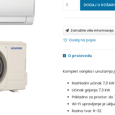
HYUNDAI
DODAJ U KOŠAR
PERFORMANCE
INVERTER
PLUS
Zatražite više informacija
KLIMA
Dodaj na popis
UREĐAJ
7.0
O proizvodu
kW
-
Komplet vanjska i unutarnja j
HRH-
24BMV/HRO-
Rashladni učinak 7,0 kW
24BMV
Učinak grijanja 7,3 kW
količina
Prikladno za prostor: d
Wi-Fi upravljanje je uklj
Radna tvar: R-32