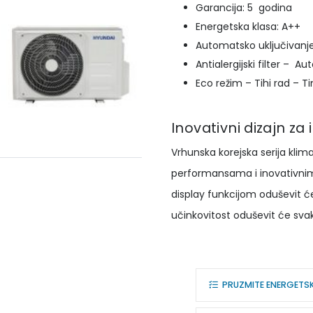
Garancija: 5 godina
Energetska klasa: A++
Automatsko uključivanj
Antialergijski filter – Au
Eco režim – Tihi rad – T
Inovativni dizajn za
Vrhunska korejska serija klim
performansama i inovativnim
display funkcijom oduševit će
učinkovitost oduševit će sva
PRUZMITE ENERGETS