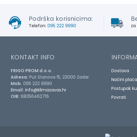
Podrška korisnicima:
B
Telefon:
095 222 9990
za
KONTAKT INFO
INFORMA
FRIGO PROM d.o.o.
Dostava
Adresa:
Put Stanova 15, 23000 Zadar
Načini plać
Mob.
095 222 9990
Postupak ku
Email:
info@klimazavas.hr
OIB:
68356462716
Povrati