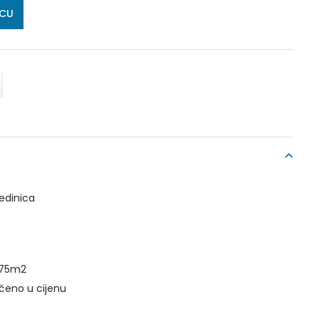
ICU
edinica
o 75m2
učeno u cijenu