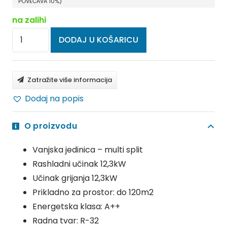
POVEĆAVA 10%)
na zalihi
HYUNDAI
DODAJ U KOŠARICU
KLIMA
UREĐAJ
MULTI
Zatražite više informacija
VANJSKA
Dodaj na popis
12.3
kW
O proizvodu
HRO
5M42MVA
Vanjska jedinica – multi split
količina
Rashladni učinak 12,3kW
Učinak grijanja 12,3kW
Prikladno za prostor: do 120m2
Energetska klasa: A++
Radna tvar: R-32