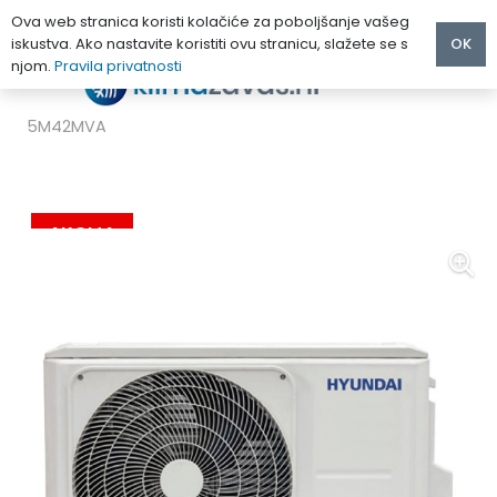
Ova web stranica koristi kolačiće za poboljšanje vašeg
iskustva. Ako nastavite koristiti ovu stranicu, slažete se s
OK
njom.
Pravila privatnosti
Početna
/
MULTI KLIMA UREĐAJI
/
Hyundai
/
HYUNDAI KLIMA UREĐAJ MULTI VANJSKA 12.3 kW HRO
5M42MVA
AKCIJA