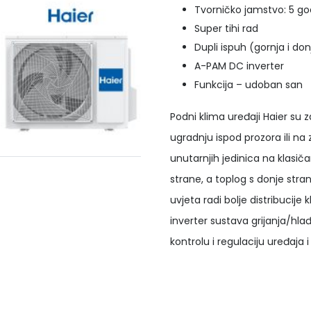
Tvorničko jamstvo: 5 go
Super tihi rad
Dupli ispuh (gornja i do
A-PAM DC inverter
Funkcija – udoban san
Podni klima uređaji Haier su z
ugradnju ispod prozora ili n
unutarnjih jedinica na klasič
strane, a toplog s donje stra
uvjeta radi bolje distribucij
inverter sustava grijanja/hl
kontrolu i regulaciju uređaj