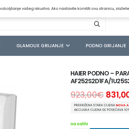
oboljšanje vašeg iskustva. Ako nastavite koristiti ovu stranicu, slažet
GLAMOUX GRIJANJE
PODNO GRIJANJE
LIMA UREĐAJ AF252S2D1FA/1U25S2SM1FA
HAIER PODNO – PAR
AF252S2D1FA/1U25S
923,00
€
831,0
PREKRIŽENA STARA CIJENA
NOVA A
AKCIJSKA CIJENA SE POVEĆAVA 10
na zalihi