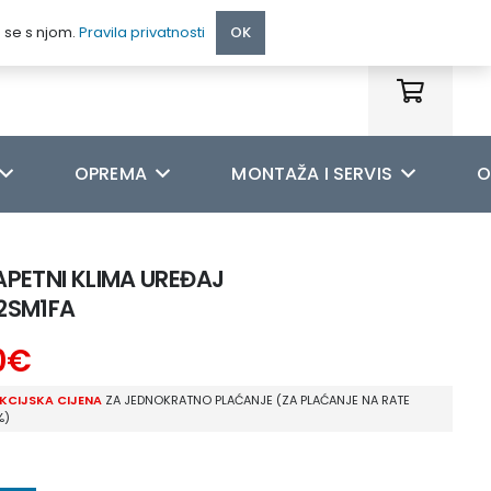
095 222 9990
e se s njom.
Pravila privatnosti
OK
OPREMA
MONTAŽA I SERVIS
O
APETNI KLIMA UREĐAJ
2SM1FA
0
€
KCIJSKA CIJENA
ZA JEDNOKRATNO PLAĆANJE (ZA PLAĆANJE NA RATE
%)