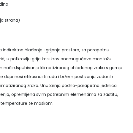
dina
nja strana)
a indirektno hlađenje i grijanje prostora, za parapetnu
a zid, u potkrovlju gdje kosi krov onemugućava montažu
an način.Ispuhivanje klimatiziranog ohlađenog zraka s gornje
ne doprinosi efikasnosti rada i bržem postizanju zadanih
e klimatiziranog zraka. Unutarnja podno-parapetna jedinica
ađenja, opremljena svim potrebnim elementima za zaštitu,
a i temperature te maskom.