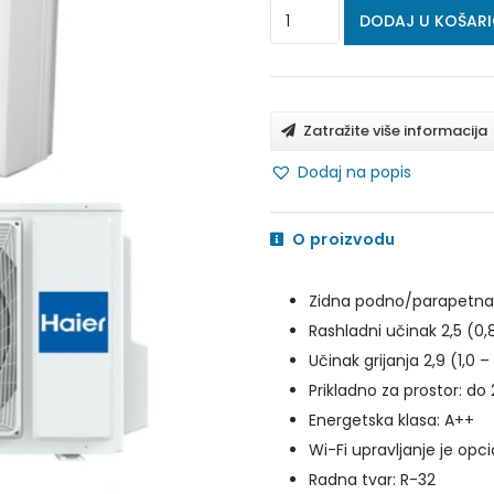
HAIER
DODAJ U KOŠAR
PODNO
-
PARAPETNI
Zatražite više informacija
KLIMA
Dodaj na popis
UREĐAJ
AF252S2D1FA/1U25S2SM1FA
O proizvodu
količina
Zidna podno/parapetna u
Rashladni učinak 2,5 (0,
Učinak grijanja 2,9 (1,0 
Prikladno za prostor: d
Energetska klasa: A++
Wi-Fi upravljanje je opc
Radna tvar: R-32