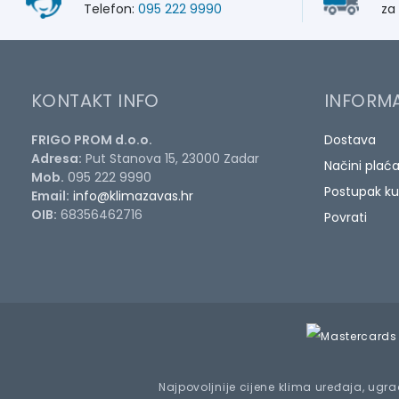
Telefon:
095 222 9990
za
KONTAKT INFO
INFORMA
FRIGO PROM d.o.o.
Dostava
Adresa:
Put Stanova 15, 23000 Zadar
Načini plać
Mob.
095 222 9990
Postupak ku
Email:
info@klimazavas.hr
OIB:
68356462716
Povrati
Najpovoljnije cijene klima uređaja, ugrad