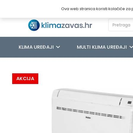
Novosti
O nama
Kontakt
Ova web stranica koristi kolačiće za p
KLIMA UREĐAJI
MULTI KLIMA UREĐAJI
Početna
/
KLIMA UREĐAJI
/
HAIER
/
HAIER PODNO – PARAPETNI K
AKCIJA