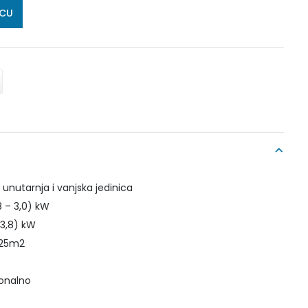
ICU
nutarnja i vanjska jedinica
8 – 3,0) kW
– 3,8) kW
o 25m2
ionalno