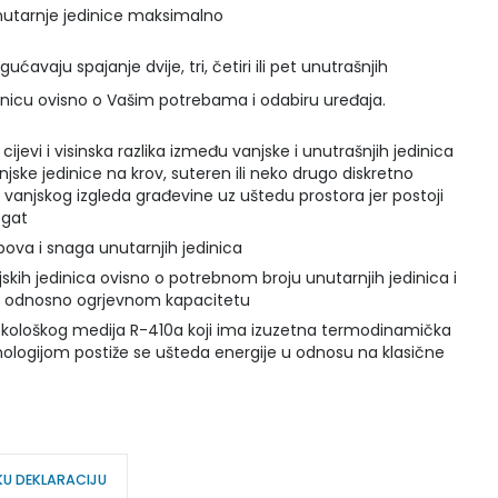
unutarnje jedinice maksimalno
ućavaju spajanje dvije, tri, četiri ili pet unutrašnjih
dinicu ovisno o Vašim potrebama i odabiru uređaja.
 cijevi i visinska razlika između vanjske i unutrašnjih jedinica
ke jedinice na krov, suteren ili neko drugo diskretno
vanjskog izgleda građevine uz uštedu prostora jer postoji
egat
tipova i snaga unutarnjih jedinica
jskih jedinica ovisno o potrebnom broju unutarnjih jedinica i
 odnosno ogrjevnom kapacitetu
ološkog medija R-410a koji ima izuzetna termodinamička
hnologijom postiže se ušteda energije u odnosu na klasične
KU DEKLARACIJU