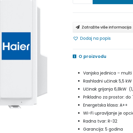
KLIMA
UREĐAJ
MULTI
Zatražite više informacija
VANJSKA
Dodaj na popis
3U55S2SR3FA
količina
O proizvodu
Vanjska jedinica – multi 
Rashladni učinak 5,5 kW 
Učinak grijanja 6,8kW (1
Prikladno za prostor: d
Energetska klasa: A++
Wi-Fi upravljanje je opc
Radna tvar: R-32
Garancija: 5 godina