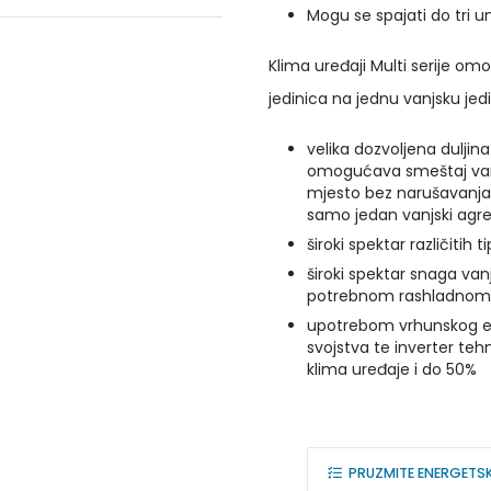
Mogu se spajati do tri 
Klima uređaji Multi serije omog
jedinica na jednu vanjsku je
velika dozvoljena duljina
omogućava smeštaj vanjs
mjesto bez narušavanja 
samo jedan vanjski agr
široki spektar različitih 
široki spektar snaga van
potrebnom rashladnom
upotrebom vrhunskog ek
svojstva te inverter te
klima uređaje i do 50%
PRUZMITE ENERGETS