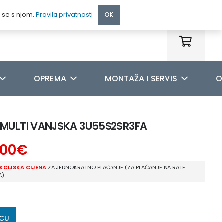
095 222 9990
e se s njom.
Pravila privatnosti
OK
OPREMA
MONTAŽA I SERVIS
O
J MULTI VANJSKA 3U55S2SR3FA
,00
€
KCIJSKA CIJENA
ZA JEDNOKRATNO PLAĆANJE (ZA PLAĆANJE NA RATE
%)
ICU