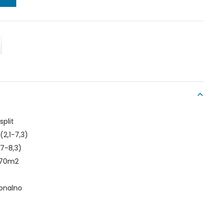
split
(2,1-7,3)
,7-8,3)
o 70m2
ionalno