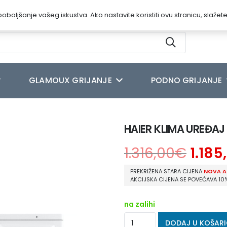
oboljšanje vašeg iskustva. Ako nastavite koristiti ovu stranicu, slažet
GLAMOUX GRIJANJE
PODNO GRIJANJE
MULTI VANJSKA 3U55S2SR3FA
HAIER KLIMA UREĐA
1.316,00
€
1.185
PREKRIŽENA STARA CIJENA
NOVA A
AKCIJSKA CIJENA SE POVEĆAVA 10
na zalihi
HAIER
DODAJ U KOŠAR