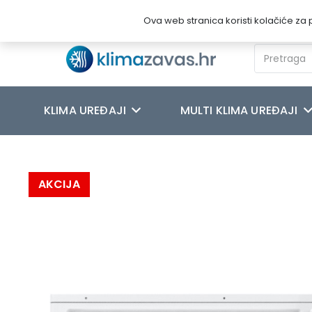
Novosti
O nama
Kontakt
Ova web stranica koristi kolačiće za p
KLIMA UREĐAJI
MULTI KLIMA UREĐAJI
Početna
/
MULTI KLIMA UREĐAJI
/
Haier
/
HAIER KLIMA UREĐAJ 
AKCIJA