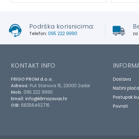
Podrška korisnicima:
B
Telefon:
095 222 9990
za
KONTAKT INFO
INFORMA
FRIGO PROM d.o.o.
Dostava
Adresa:
Put Stanova 15, 23000 Zadar
Načini plać
Mob.
095 222 9990
Postupak ku
Email:
info@klimazavas.hr
OIB:
68356462716
Povrati