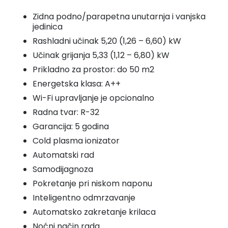
R32
Zidna podno/parapetna unutarnja i vanjska
jedinica
-
Rashladni učinak 5,20 (1,26 – 6,60) kW
GEH18AAXF-
Učinak grijanja 5,33 (1,12 – 6,80) kW
K6DNA1A
Prikladno za prostor: do 50 m2
količina
Energetska klasa: A++
Wi-Fi upravljanje je opcionalno
Radna tvar: R-32
Garancija: 5 godina
Cold plasma ionizator
Automatski rad
Samodijagnoza
Pokretanje pri niskom naponu
Inteligentno odmrzavanje
Automatsko zakretanje krilaca
Noćni način rada