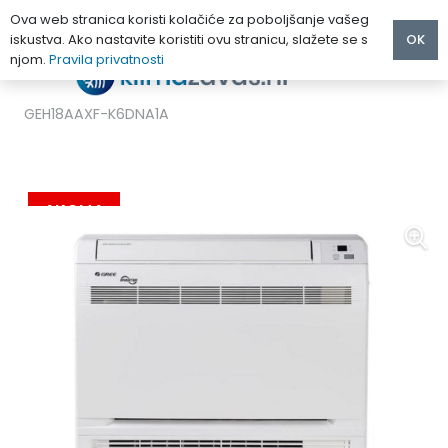
Ova web stranica koristi kolačiće za poboljšanje vašeg
iskustva. Ako nastavite koristiti ovu stranicu, slažete se s
OK
njom.
Pravila privatnosti
Početna
/
KLIMA UREĐAJI
/
GREE
/
GREE PODNO – PARAPETNI KLIMA UREĐAJ 5.2 kW R32 –
GEH18AAXF-K6DNA1A
AKCIJA