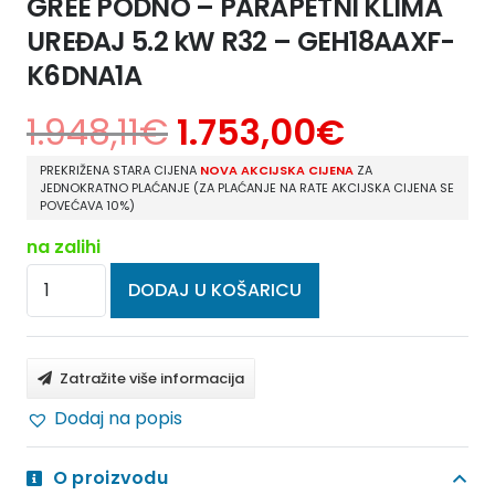
GREE PODNO – PARAPETNI KLIMA
UREĐAJ 5.2 kW R32 – GEH18AAXF-
K6DNA1A
1.948,11
€
1.753,00
€
PREKRIŽENA STARA CIJENA
NOVA AKCIJSKA CIJENA
ZA
JEDNOKRATNO PLAĆANJE (ZA PLAĆANJE NA RATE AKCIJSKA CIJENA SE
POVEĆAVA 10%)
na zalihi
GREE
DODAJ U KOŠARICU
PODNO
-
PARAPETNI
Zatražite više informacija
KLIMA
Dodaj na popis
UREĐAJ
5.2
O proizvodu
kW