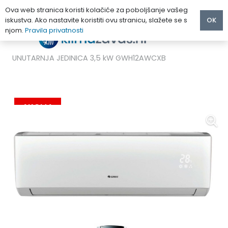
Ova web stranica koristi kolačiće za poboljšanje vašeg
iskustva. Ako nastavite koristiti ovu stranicu, slažete se s
OK
njom.
Pravila privatnosti
Početna
/
MULTI KLIMA UREĐAJI
/
Gree
/
GREE LOMO REGULAR KLIMA UREĐAJ MULTISPLIT
UNUTARNJA JEDINICA 3,5 kW GWH12AWCXB
AKCIJA