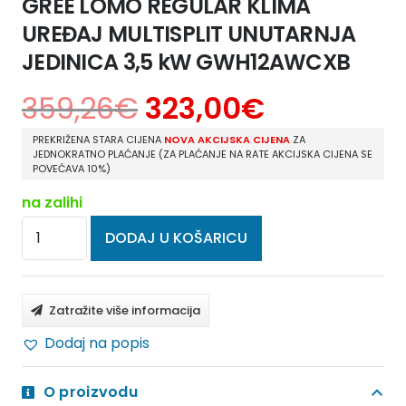
GREE LOMO REGULAR KLIMA
UREĐAJ MULTISPLIT UNUTARNJA
JEDINICA 3,5 kW GWH12AWCXB
359,26
€
323,00
€
PREKRIŽENA STARA CIJENA
NOVA AKCIJSKA CIJENA
ZA
JEDNOKRATNO PLAĆANJE (ZA PLAĆANJE NA RATE AKCIJSKA CIJENA SE
POVEĆAVA 10%)
na zalihi
GREE
DODAJ U KOŠARICU
LOMO
REGULAR
KLIMA
Zatražite više informacija
UREĐAJ
Dodaj na popis
MULTISPLIT
UNUTARNJA
O proizvodu
JEDINICA