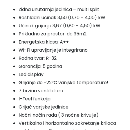
3,5
Zidna unutarnja jedinica – multi split
kW
Rashladni učinak 3,50 (0,70 – 4,00) kW
GWH12AWCXB
Učinak grijanja 3,67 (0,80 – 4,50) kW
količina
Prikladno za prostor: do 35m2
Energetska klasa: A++
Wi-Fi upravljanje je integrirano
Radna tvar: R-32
Garancija: 5 godina
Led display
Grijanje do -22°C vanjske temperature!
7 brzina ventilatora
I-Feel funkcija
Grijač vanjske jedinice
Noćni način rada ( 3 noćne krivulje)
Vertikalno i horizontalno zakretanje krilaca