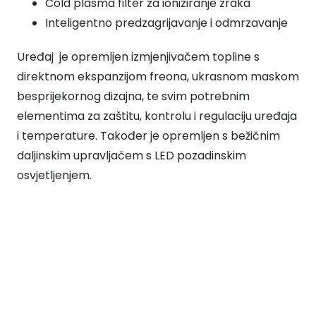
Cold plasma filter za ioniziranje zraka
Inteligentno predzagrijavanje i odmrzavanje
Uređaj je opremljen izmjenjivačem topline s
direktnom ekspanzijom freona, ukrasnom maskom
besprijekornog dizajna, te svim potrebnim
elementima za zaštitu, kontrolu i regulaciju uređaja
i temperature. Također je opremljen s bežičnim
daljinskim upravljačem s LED pozadinskim
osvjetljenjem.