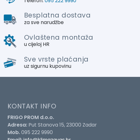
Telefon:
095 222 9990
Besplatna dostava
za sve narudžbe
Ovlaštena montaža
u cijeloj HR
Sve vrste plaćanja
uz sigurnu kupovinu
KONTAKT INFO
FRIGO PROM d.o.o.
Adresa:
Put Stanova 15, 23000 Zadar
Mob.
095 222 9990
Email:
info@klimazavas.hr