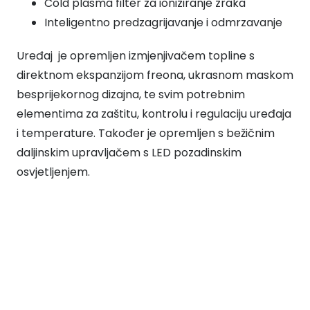
Cold plasma filter za ioniziranje zraka
Inteligentno predzagrijavanje i odmrzavanje
Uređaj je opremljen izmjenjivačem topline s
direktnom ekspanzijom freona, ukrasnom maskom
besprijekornog dizajna, te svim potrebnim
elementima za zaštitu, kontrolu i regulaciju uređaja
i temperature. Također je opremljen s bežičnim
daljinskim upravljačem s LED pozadinskim
osvjetljenjem.