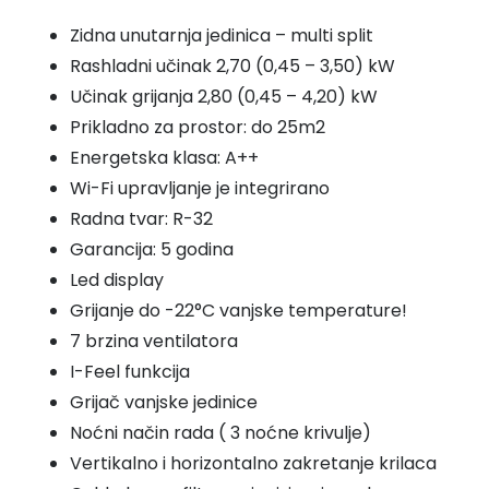
2,7
Zidna unutarnja jedinica – multi split
kW
Rashladni učinak 2,70 (0,45 – 3,50) kW
GWH09AWCXB
Učinak grijanja 2,80 (0,45 – 4,20) kW
količina
Prikladno za prostor: do 25m2
Energetska klasa: A++
Wi-Fi upravljanje je integrirano
Radna tvar: R-32
Garancija: 5 godina
Led display
Grijanje do -22°C vanjske temperature!
7 brzina ventilatora
I-Feel funkcija
Grijač vanjske jedinice
Noćni način rada ( 3 noćne krivulje)
Vertikalno i horizontalno zakretanje krilaca