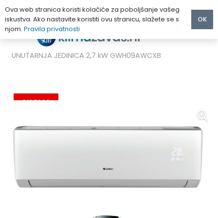
Ova web stranica koristi kolačiće za poboljšanje vašeg
iskustva. Ako nastavite koristiti ovu stranicu, slažete se s
OK
njom.
Pravila privatnosti
Početna
/
MULTI KLIMA UREĐAJI
/
Gree
/
GREE LOMO REGULAR KLIMA UREĐAJ MULTISPLIT
UNUTARNJA JEDINICA 2,7 kW GWH09AWCXB
AKCIJA