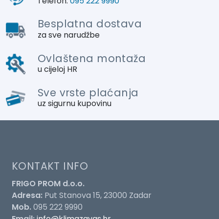
Telefon:
095 222 9990
Besplatna dostava
za sve narudžbe
Ovlaštena montaža
u cijeloj HR
Sve vrste plaćanja
uz sigurnu kupovinu
KONTAKT INFO
FRIGO PROM d.o.o.
Adresa:
Put Stanova 15, 23000 Zadar
Mob.
095 222 9990
Email:
info@klimazavas.hr