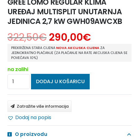
GREE LOMO REGULAR KLIMA
UREĐAJ MULTISPLIT UNUTARNJA
JEDINICA 2,7 kW GWH09AWCXB
322,50
€
290,00
€
PREKRIŽENA STARA CIJENA
NOVA AKCIJSKA CIJENA
ZA
JEDNOKRATNO PLAĆANJE (ZA PLAĆANJE NA RATE AKCIJSKA CIJENA SE
POVEĆAVA 10%)
na zalihi
GREE
DODAJ U KOŠARICU
LOMO
REGULAR
KLIMA
Zatražite više informacija
UREĐAJ
Dodaj na popis
MULTISPLIT
UNUTARNJA
O proizvodu
JEDINICA