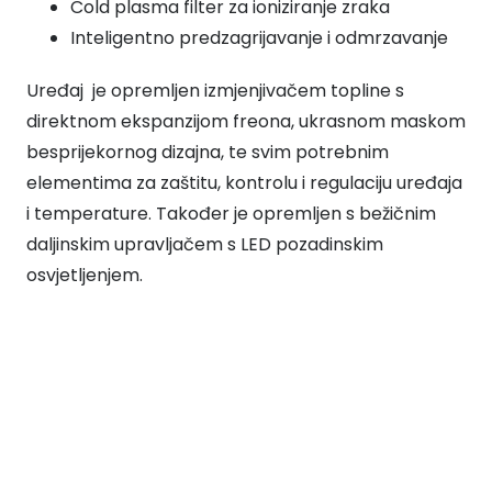
Cold plasma filter za ioniziranje zraka
Inteligentno predzagrijavanje i odmrzavanje
Uređaj je opremljen izmjenjivačem topline s
direktnom ekspanzijom freona, ukrasnom maskom
besprijekornog dizajna, te svim potrebnim
elementima za zaštitu, kontrolu i regulaciju uređaja
i temperature. Također je opremljen s bežičnim
daljinskim upravljačem s LED pozadinskim
osvjetljenjem.