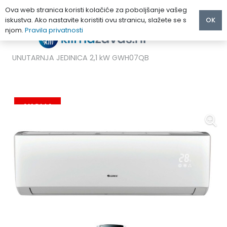
Ova web stranica koristi kolačiće za poboljšanje vašeg
iskustva. Ako nastavite koristiti ovu stranicu, slažete se s
OK
njom.
Pravila privatnosti
Početna
/
MULTI KLIMA UREĐAJI
/
Gree
/
GREE LOMO REGULAR KLIMA UREĐAJ MULTISPLIT
UNUTARNJA JEDINICA 2,1 kW GWH07QB
AKCIJA