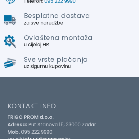
Telefon:
095 222 9990
Besplatna dostava
za sve narudžbe
Ovlaštena montaža
u cijeloj HR
Sve vrste plaćanja
uz sigurnu kupovinu
KONTAKT INFO
FRIGO PROM d.o.o.
Adresa:
Put Stanova 15, 23000 Zadar
Mob.
095 222 9990