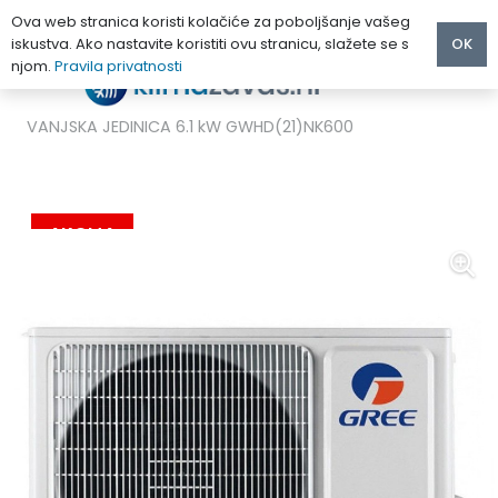
Ova web stranica koristi kolačiće za poboljšanje vašeg
iskustva. Ako nastavite koristiti ovu stranicu, slažete se s
OK
njom.
Pravila privatnosti
Početna
/
MULTI KLIMA UREĐAJI
/
Gree
/
GREE FREE MATCH DC INVERTER KLIMA UREĐAJ MULTI
VANJSKA JEDINICA 6.1 kW GWHD(21)NK600
AKCIJA