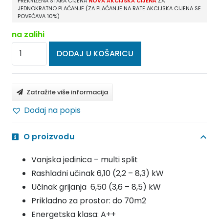
PREKRIŽENA STARA CIJENA
NOVA AKCIJSKA CIJENA
ZA
JEDNOKRATNO PLAĆANJE (ZA PLAĆANJE NA RATE AKCIJSKA CIJENA SE
POVEĆAVA 10%)
na zalihi
GREE
DODAJ U KOŠARICU
FREE
MATCH
DC
Zatražite više informacija
INVERTER
Dodaj na popis
KLIMA
UREĐAJ
O proizvodu
MULTI
VANJSKA
Vanjska jedinica – multi split
JEDINICA
Rashladni učinak 6,10 (2,2 – 8,3) kW
6.1
Učinak grijanja 6,50 (3,6 – 8,5) kW
kW
Prikladno za prostor: do 70m2
GWHD(21)NK600
Energetska klasa: A++