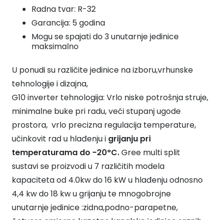
količina
Radna tvar: R-32
Garancija: 5 godina
Mogu se spajati do 3 unutarnje jedinice
maksimalno
U ponudi su različite jedinice na izboru,vrhunske
tehnologije i dizajna,
G10 inverter tehnologija: Vrlo niske potrošnja struje,
minimalne buke pri radu, veći stupanj ugode
prostora, vrlo precizna regulacija temperature,
učinkovit rad u hlađenju i
grijanju pri
temperaturama do -20°C.
Gree multi split
sustavi se proizvodi u 7 različitih modela
kapaciteta od 4.0kw do 16 kW u hlađenju odnosno
4,4 kw do 18 kw u grijanju te mnogobrojne
unutarnje jedinice :zidna,podno-parapetne,