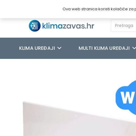
Novosti
O nama
Kontakt
Ova web stranica koristi kolačiće za p
KLIMA UREĐAJI
MULTI KLIMA UREĐAJI
Početna
/
GLAMOUX GRIJANJE
/
Standardni modeli
/
GLAMOX 