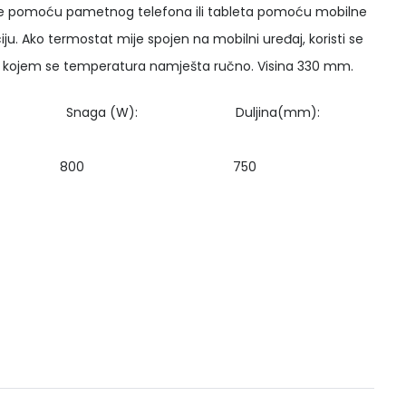
ke pomoću pametnog telefona ili tableta pomoću mobilne
ciju. Ako termostat mije spojen na mobilni uređaj, koristi se
 kojem se temperatura namješta ručno. Visina 330 mm.
a (W): Duljina(mm):
40 H08 WT 800 750