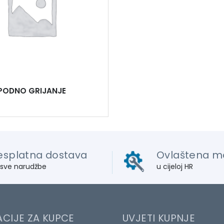
PODNO GRIJANJE
esplatna dostava
Ovlaštena m
 sve narudžbe
u cijeloj HR
CIJE ZA KUPCE
UVJETI KUPNJE