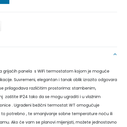
ija grijaćih panela s WiFi termostatom kojom je moguće
kacije. Suvremeni, elegantan i tanak oblik izrazito odgovara
 se prilagođava različitim prostorima: stambenim,
nj zaštite IP24 tako da se mogu ugraditi i u vlažnim
aonice . Ugrađeni bežični termostat WT omogućuje
e to potrebno , te smanjivanje sobne temperature noću ili
mu. Ako će vam se planovi mijenjati, možete jednostavno