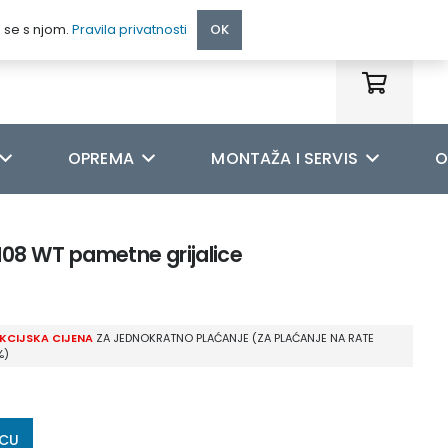
095 222 9990
e se s njom.
Pravila privatnosti
OK
OPREMA
MONTAŽA I SERVIS
O
08 WT pametne grijalice
KCIJSKA CIJENA
ZA JEDNOKRATNO PLAĆANJE (ZA PLAĆANJE NA RATE
%)
ICU