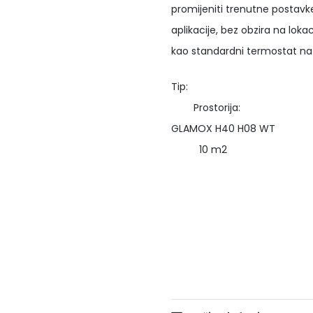
promijeniti trenutne postav
aplikacije, bez obzira na loka
kao standardni termostat na
Tip: Snag
Prostorija:
GLAMOX H
10 m2