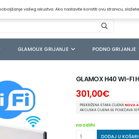
oboljšanje vašeg iskustva. Ako nastavite koristiti ovu stranicu, slažet
GLAMOUX GRIJANJE
PODNO GRIJANJE
H40 WI-FI H08 WT pametne grijalice
GLAMOX H40 WI-FI H
301,00
€
PREKRIŽENA STARA CIJENA
NOVA A
AKCIJSKA CIJENA SE POVEĆAVA 10
na zalihi
GLAMOX
DODAJ U KOŠAR