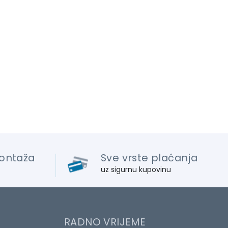
ontaža
Sve vrste plaćanja
uz sigurnu kupovinu
RADNO VRIJEME