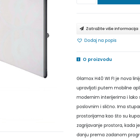
H40
WI-
FI
Zatražite više informacija
H08
Dodaj na popis
WT
pametne
O proizvodu
grijalice
količina
Glamox H40 WI FI je nova lin
upravljati putem mobilne apli
modernim interijerima i lako
poslovnim i slično. Ima stupa
prostorijama kao što su kup
zagrijavanje prostora, kada j
danju prema zadanom progra