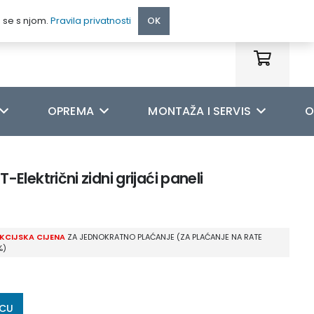
095 222 9990
e se s njom.
Pravila privatnosti
OK
OPREMA
MONTAŽA I SERVIS
O
lektrični zidni grijaći paneli
KCIJSKA CIJENA
ZA JEDNOKRATNO PLAĆANJE (ZA PLAĆANJE NA RATE
%)
ICU