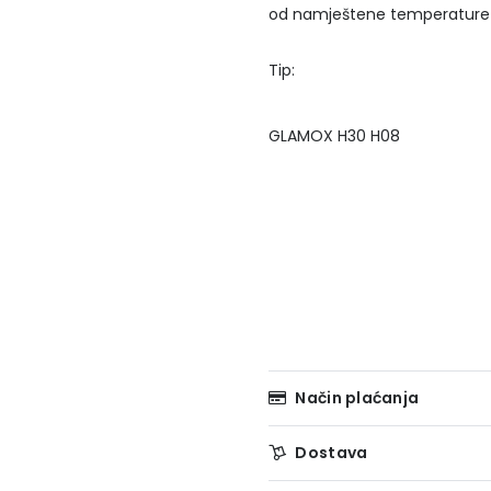
od namještene temperature gri
Tip: Snag
GLAMOX H3
Način plaćanja
Dostava