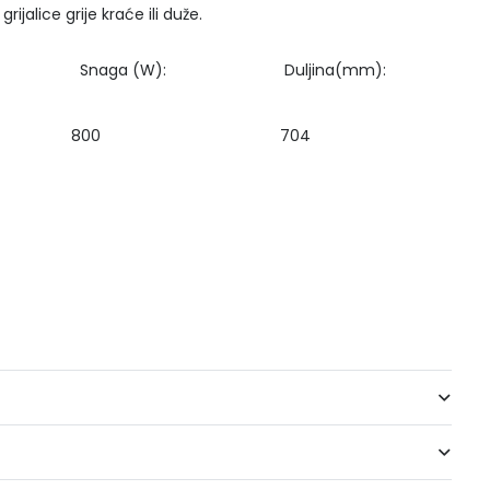
jalice grije kraće ili duže.
a (W): Duljina(mm):
0 H08 800 704