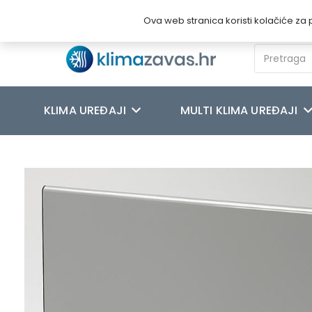
Novosti
O nama
Kontakt
Ova web stranica koristi kolačiće za p
KLIMA UREĐAJI
MULTI KLIMA UREĐAJI
Početna
/
GLAMOUX GRIJANJE
/
Standardni modeli
/
GLAMOX H