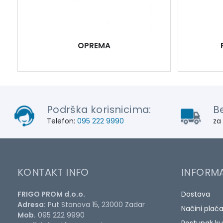
OPREMA
Podrška korisnicima:
B
Telefon:
095 222 9990
za
KONTAKT INFO
INFORMA
FRIGO PROM d.o.o.
Dostava
Adresa:
Put Stanova 15, 23000 Zadar
Načini plać
Mob.
095 222 9990