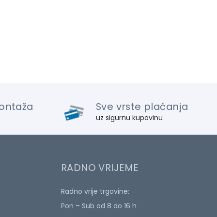
ontaža
Sve vrste plaćanja
uz sigurnu kupovinu
RADNO VRIJEME
Radno vrije trgovine:
Pon – Sub od 8 do 16 h