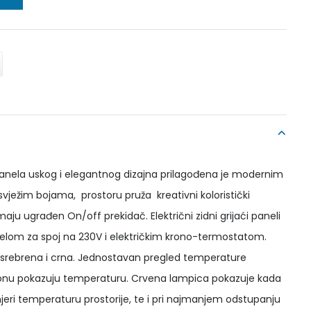
h panela uskog i elegantnog dizajna prilagođena je modernim
svježim bojama, prostoru pruža kreativni koloristički
aju ugrađen On/off prekidač. Električni zidni grijaći paneli
belom za spoj na 230V i električkim krono-termostatom.
a, srebrena i crna. Jednostavan pregled temperature
onu pokazuju temperaturu. Crvena lampica pokazuje kada
mjeri temperaturu prostorije, te i pri najmanjem odstupanju