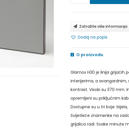
H30
H08
KDT-
Zatražite više informacija
Električni
Dodaj na popis
zidni
grijaći
O proizvodu
paneli
količina
Glamox H30 je linija grijaći
interijerima, a avangardnim, 
kontrast. Visoki su 370 mm. Im
opremljeni su priključnim ka
Dostupne su u tri boje: bijel
Svijetleće znamenke na zasl
grijalica radi. Svake minute 