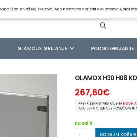
oboljšanje vašeg iskustva. Ako nastavite koristiti ovu stranicu, slažet
GLAMOUX GRIJANJE
PODNO GRIJANJE
30 H08 KDT-Električni zidni grijaći paneli
GLAMOX H30 H08 KDT-E
267,60
€
PREKRIŽENA STARA CIJENA
NOVA A
AKCIJSKA CIJENA SE POVEĆAVA 10
na zalihi
GLAMOX
DODAJ U KOŠAR