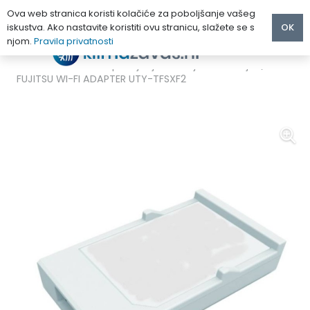
Ova web stranica koristi kolačiće za poboljšanje vašeg
iskustva. Ako nastavite koristiti ovu stranicu, slažete se s
OK
njom.
Pravila privatnosti
Početna
/
OPREMA
/
WI-FI ADAPTERI za upravljanje s udaljene lokacije
/
FUJITSU WI-FI ADAPTER UTY-TFSXF2