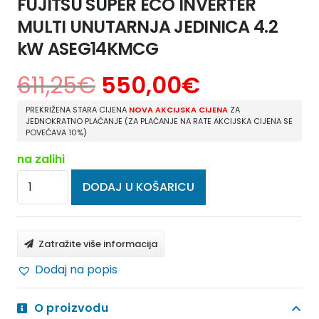
FUJITSU SUPER ECO INVERTER
MULTI UNUTARNJA JEDINICA 4.2
kW ASEG14KMCG
611,25
€
550,00
€
PREKRIŽENA STARA CIJENA
NOVA AKCIJSKA CIJENA
ZA
JEDNOKRATNO PLAĆANJE (ZA PLAĆANJE NA RATE AKCIJSKA CIJENA SE
POVEĆAVA 10%)
na zalihi
FUJITSU
DODAJ U KOŠARICU
SUPER
ECO
INVERTER
Zatražite više informacija
MULTI
Dodaj na popis
UNUTARNJA
JEDINICA
O proizvodu
4.2