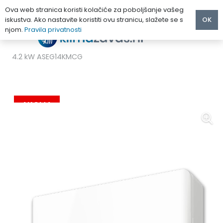
Ova web stranica koristi kolačiće za poboljšanje vašeg
iskustva. Ako nastavite koristiti ovu stranicu, slažete se s
OK
njom.
Pravila privatnosti
Početna
/
MULTI KLIMA UREĐAJI
/
FUJITSU
/
FUJITSU SUPER ECO INVERTER MULTI UNUTARNJA JEDINICA
4.2 kW ASEG14KMCG
AKCIJA