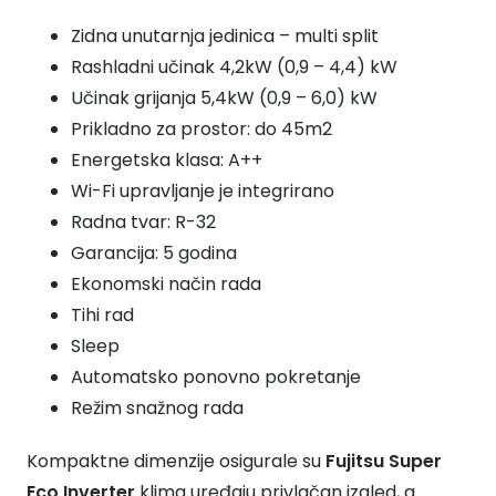
kW
Zidna unutarnja jedinica – multi split
ASEG14KMCG
Rashladni učinak 4,2kW (0,9 – 4,4) kW
količina
Učinak grijanja 5,4kW (0,9 – 6,0) kW
Prikladno za prostor: do 45m2
Energetska klasa: A++
Wi-Fi upravljanje je integrirano
Radna tvar: R-32
Garancija: 5 godina
Ekonomski način rada
Tihi rad
Sleep
Automatsko ponovno pokretanje
Režim snažnog rada
Kompaktne dimenzije osigurale su
Fujitsu Super
Eco Inverter
klima uređaju privlačan izgled, a