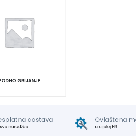
PODNO GRIJANJE
esplatna dostava
Ovlaštena m
 sve narudžbe
u cijeloj HR