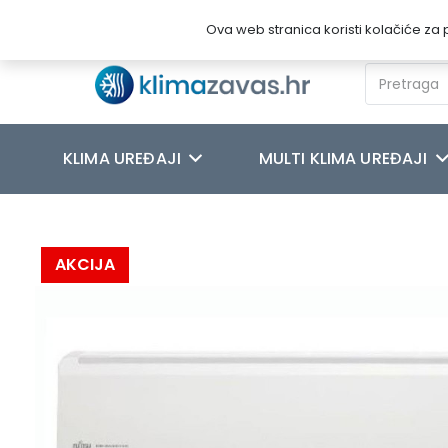
Novosti
O nama
Kontakt
Ova web stranica koristi kolačiće za p
KLIMA UREĐAJI
MULTI KLIMA UREĐAJI
Početna
/
MULTI KLIMA UREĐAJI
/
FUJITSU
/
FUJITSU STANDARD I
AKCIJA