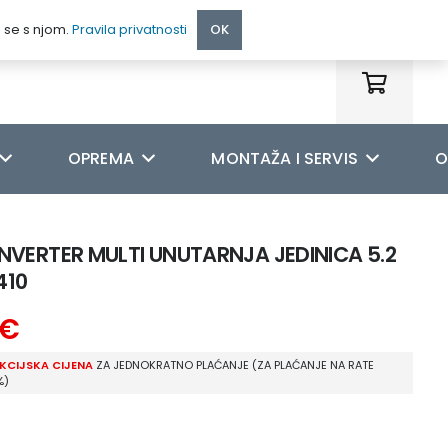
095 222 9990
e se s njom.
Pravila privatnosti
OK
OPREMA
MONTAŽA I SERVIS
O
NVERTER MULTI UNUTARNJA JEDINICA 5.2
410
€
KCIJSKA CIJENA
ZA JEDNOKRATNO PLAĆANJE (ZA PLAĆANJE NA RATE
%)