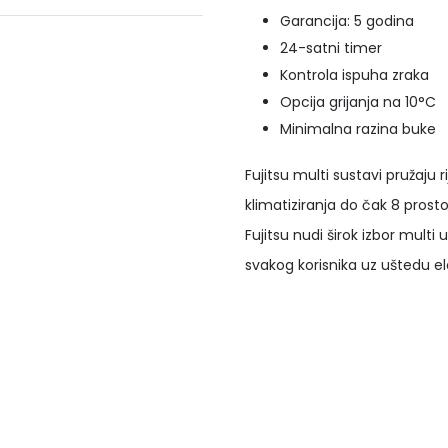
Garancija: 5 godina
24-satni timer
Kontrola ispuha zraka
Opcija grijanja na 10°C
Minimalna razina buke
Fujitsu multi sustavi pružaj
klimatiziranja do čak 8 pros
Fujitsu nudi širok izbor multi
svakog korisnika uz uštedu ele