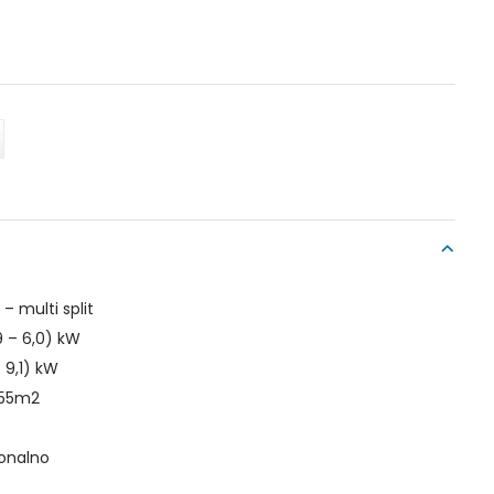
– multi split
9 – 6,0) kW
– 9,1) kW
o 55m2
ionalno