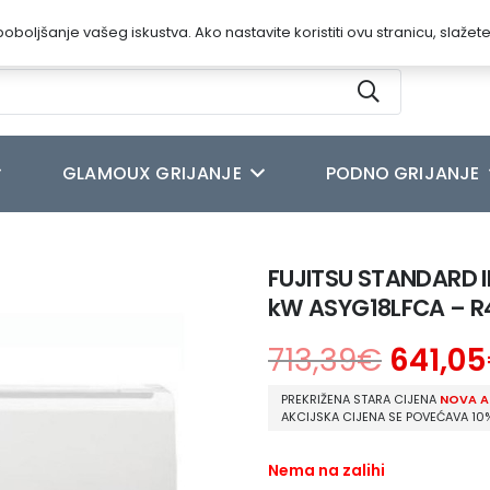
oboljšanje vašeg iskustva. Ako nastavite koristiti ovu stranicu, slažet
GLAMOUX GRIJANJE
PODNO GRIJANJE
NVERTER MULTI UNUTARNJA JEDINICA 5.2 kW ASYG18LFCA – R410
FUJITSU STANDARD I
kW ASYG18LFCA – R
713,39
€
641,05
PREKRIŽENA STARA CIJENA
NOVA A
AKCIJSKA CIJENA SE POVEĆAVA 10
Nema na zalihi