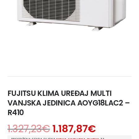
FUJITSU KLIMA UREĐAJ MULTI
VANJSKA JEDINICA AOYG18LAC2 –
R410
1.327,23
€
1.187,87
€