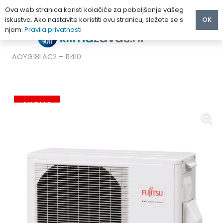
Ova web stranica koristi kolačiće za poboljšanje vašeg
iskustva. Ako nastavite koristiti ovu stranicu, slažete se s
OK
njom.
Pravila privatnosti
Početna
/
MULTI KLIMA UREĐAJI
/
FUJITSU
/
FUJITSU KLIMA UREĐAJ MULTI VANJSKA JEDINICA
AOYG18LAC2 – R410
AKCIJA