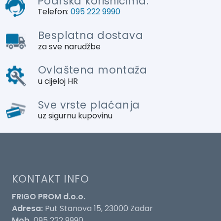
Podrška korisnicima:
Telefon:
095 222 9990
Besplatna dostava
za sve narudžbe
Ovlaštena montaža
u cijeloj HR
Sve vrste plaćanja
uz sigurnu kupovinu
KONTAKT INFO
FRIGO PROM d.o.o.
Adresa:
Put Stanova 15, 23000 Zadar
Mob.
095 222 9990