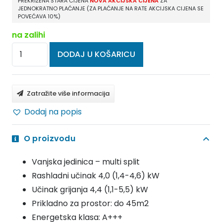
PREKRIŽENA STARA CIJENA
NOVA AKCIJSKA CIJENA
ZA
JEDNOKRATNO PLAĆANJE (ZA PLAĆANJE NA RATE AKCIJSKA CIJENA SE
POVEĆAVA 10%)
na zalihi
FUJITSU
DODAJ U KOŠARICU
KLIMA
UREĐAJ
MULTI
Zatražite više informacija
INVERTER
Dodaj na popis
VANJSKA
JEDINICA
O proizvodu
AOYG14KBTA2
-
Vanjska jedinica – multi split
R32
Rashladni učinak 4,0 (1,4-4,6) kW
količina
Učinak grijanja 4,4 (1,1-5,5) kW
Prikladno za prostor: do 45m2
Energetska klasa: A+++