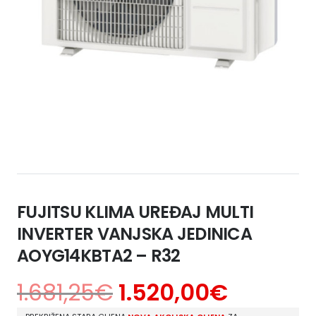
FUJITSU KLIMA UREĐAJ MULTI
INVERTER VANJSKA JEDINICA
AOYG14KBTA2 – R32
1.681,25
€
1.520,00
€