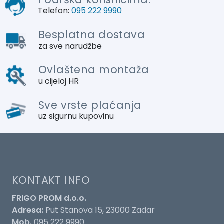
Telefon:
095 222 9990
Besplatna dostava
za sve narudžbe
Ovlaštena montaža
u cijeloj HR
Sve vrste plaćanja
uz sigurnu kupovinu
KONTAKT INFO
FRIGO PROM d.o.o.
Adresa:
Put Stanova 15, 23000 Zadar
Mob.
095 222 9990