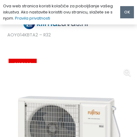
Ova web stranica koristi kolačiće za poboljšanje vašeg
iskustva. Ako nastavite koristiti ovu stranicu, slažete se s
OK
njom.
Pravila privatnosti
Početna
/
MULTI KLIMA UREĐAJI
/
FUJITSU
/
FUJITSU KLIMA UREĐAJ MULTI INVERTER VANJSKA JEDINICA
AOYG14KBTA2 – R32
AKCIJA