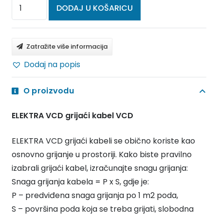
ELEKTRA
DODAJ U KOŠARICU
VCD
grijaći
kabel
Zatražite više informacija
VCD
Dodaj na popis
17/260
količina
O proizvodu
ELEKTRA VCD grijaći kabel VCD
ELEKTRA VCD grijaći kabeli se obično koriste kao
osnovno grijanje u prostoriji. Kako biste pravilno
izabrali grijaći kabel, izračunajte snagu grijanja:
Snaga grijanja kabela = P x S, gdje je:
P – predviđena snaga grijanja po 1 m2 poda,
S – površina poda koja se treba grijati, slobodna