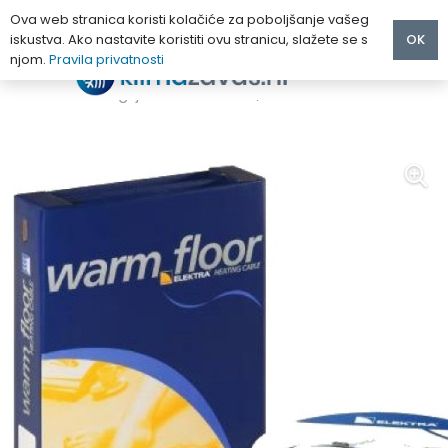
Ova web stranica koristi kolačiće za poboljšanje vašeg
iskustva. Ako nastavite koristiti ovu stranicu, slažete se s
OK
njom.
Pravila privatnosti
Početna
/
PODNO GRIJANJE
/
Grijači kabeli
/
ELEKTRA VCD grijaći kabel VCD 17/260