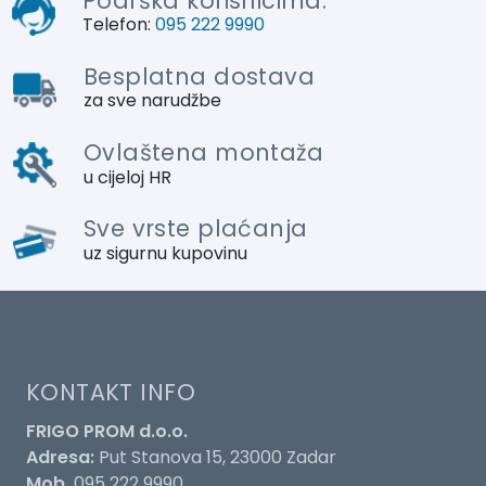
Podrška korisnicima:
Telefon:
095 222 9990
Besplatna dostava
za sve narudžbe
Ovlaštena montaža
u cijeloj HR
Sve vrste plaćanja
uz sigurnu kupovinu
KONTAKT INFO
FRIGO PROM d.o.o.
Adresa:
Put Stanova 15, 23000 Zadar
Mob.
095 222 9990