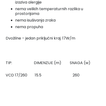
izaziva alergije
nema velikih temperaturnih razlika u
prostorijama
nema isušivanja zraka
nema propuha
Dvožilne – jedan priključni kraj. 17W/m
TIP: DIMENZIJE (m) SNAGA (w)
VCD 17/260 15.5 260