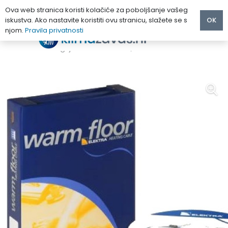
Ova web stranica koristi kolačiće za poboljšanje vašeg
iskustva. Ako nastavite koristiti ovu stranicu, slažete se s
OK
njom.
Pravila privatnosti
Početna
/
PODNO GRIJANJE
/
Grijači kabeli
/
ELEKTRA VCD grijaći kabel VCD 17/1590