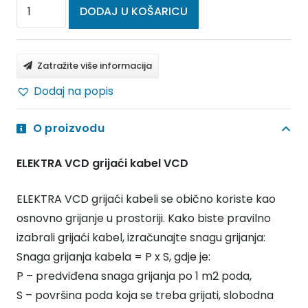
ELEKTRA
DODAJ U KOŠARICU
VCD
grijaći
kabel
Zatražite više informacija
VCD
Dodaj na popis
17/1590
količina
O proizvodu
ELEKTRA VCD grijaći kabel VCD
ELEKTRA VCD grijaći kabeli se obično koriste kao
osnovno grijanje u prostoriji. Kako biste pravilno
izabrali grijaći kabel, izračunajte snagu grijanja:
Snaga grijanja kabela = P x S, gdje je:
P – predviđena snaga grijanja po 1 m2 poda,
S – površina poda koja se treba grijati, slobodna