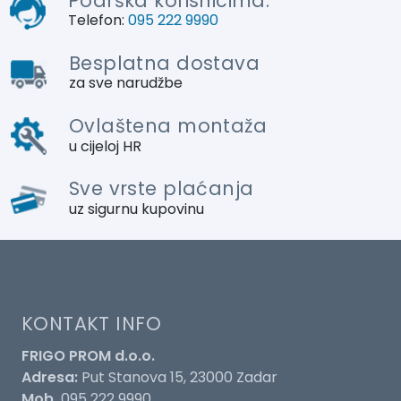
Podrška korisnicima:
Telefon:
095 222 9990
Besplatna dostava
za sve narudžbe
Ovlaštena montaža
u cijeloj HR
Sve vrste plaćanja
uz sigurnu kupovinu
KONTAKT INFO
FRIGO PROM d.o.o.
Adresa:
Put Stanova 15, 23000 Zadar
Mob.
095 222 9990