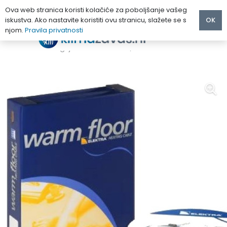
Ova web stranica koristi kolačiće za poboljšanje vašeg
iskustva. Ako nastavite koristiti ovu stranicu, slažete se s
OK
njom.
Pravila privatnosti
Početna
/
PODNO GRIJANJE
/
Grijači kabeli
/
ELEKTRA VCD grijaći kabel VCD 10/1100