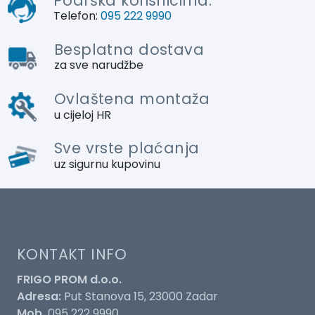
Podrška korisnicima:
Telefon:
095 222 9990
Besplatna dostava
za sve narudžbe
Ovlaštena montaža
u cijeloj HR
Sve vrste plaćanja
uz sigurnu kupovinu
KONTAKT INFO
FRIGO PROM d.o.o.
Adresa:
Put Stanova 15, 23000 Zadar
Mob.
095 222 9990