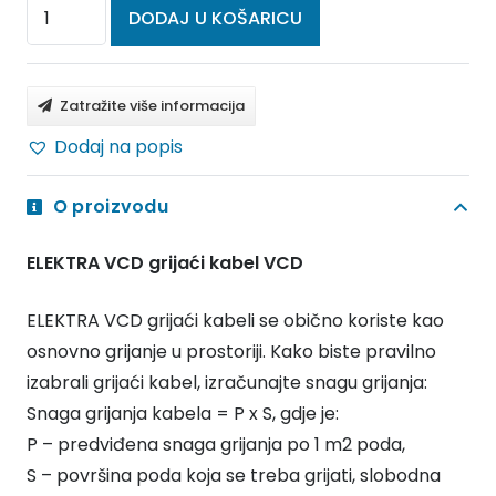
ELEKTRA
DODAJ U KOŠARICU
VCD
grijaći
kabel
Zatražite više informacija
VCD
Dodaj na popis
10/1100
količina
O proizvodu
ELEKTRA VCD grijaći kabel VCD
ELEKTRA VCD grijaći kabeli se obično koriste kao
osnovno grijanje u prostoriji. Kako biste pravilno
izabrali grijaći kabel, izračunajte snagu grijanja:
Snaga grijanja kabela = P x S, gdje je:
P – predviđena snaga grijanja po 1 m2 poda,
S – površina poda koja se treba grijati, slobodna