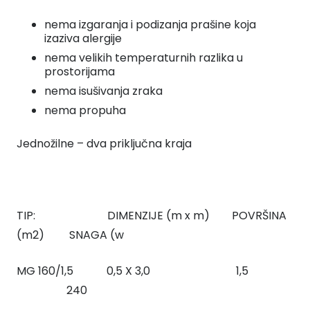
nema izgaranja i podizanja prašine koja
izaziva alergije
nema velikih temperaturnih razlika u
prostorijama
nema isušivanja zraka
nema propuha
Jednožilne – dva priključna kraja
TIP: DIMENZIJE (m x m) POVRŠINA
(m2) SNAGA (w
MG 160/1,5 0,5 X 3,0 1,5
240