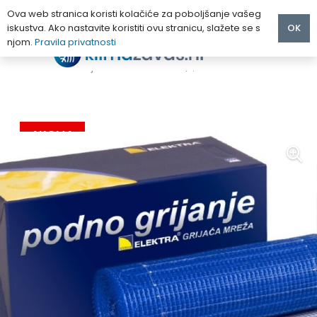
Ova web stranica koristi kolačiće za poboljšanje vašeg
iskustva. Ako nastavite koristiti ovu stranicu, slažete se s
OK
njom.
Pravila privatnosti
Početna
/
PODNO GRIJANJE
/
Grijače mreže
/
ELEKTRA MG Grijaće mreže MG 160/1,5
AKCIJA