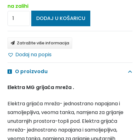
na zalihi
ELEKTRA
DODAJ U KOŠARICU
MG
Grijaće
mreže
Zatražite više informacija
MG
Dodaj na popis
160/1,5
količina
O proizvodu
Elektra MG grijaća mreža .
Elektra grijaća mreža- jednostrano napajana i
samoljepljiva, veoma tanka, namjena za grijanje
unutarnjih prostora-topli pod. Elektra grijaća
mreža- jednostrano napajana i samoljepljiva,
veoma tanka, namjena za grijanje unutarnjih