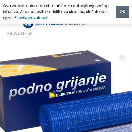
Ova web stranica koristi kolačiće za poboljšanje vašeg
iskustva. Ako nastavite koristiti ovu stranicu, slažete se s
OK
njom.
Pravila privatnosti
Početna
/
PODNO GRIJANJE
/
Grijače mreže
/
ELEKTRA Grijaće mreže MD i termostat ELR 20
160W/3,0m2