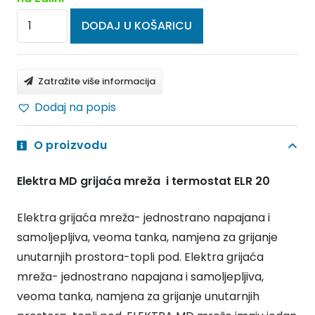
ELEKTRA
DODAJ U KOŠARICU
Grijaće
mreže
MD
Zatražite više informacija
i
Dodaj na popis
termostat
ELR
O proizvodu
20
160W/3,0m2
Elektra MD grijaća mreža i termostat ELR 20
količina
Elektra grijaća mreža- jednostrano napajana i
samoljepljiva, veoma tanka, namjena za grijanje
unutarnjih prostora-topli pod. Elektra grijaća
mreža- jednostrano napajana i samoljepljiva,
veoma tanka, namjena za grijanje unutarnjih