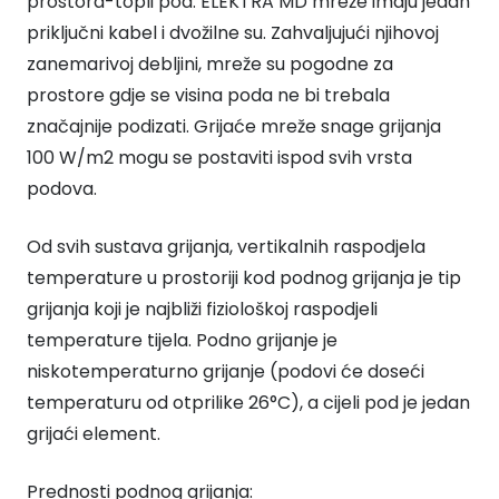
prostora-topli pod. ELEKTRA MD mreže imaju jedan
priključni kabel i dvožilne su. Zahvaljujući njihovoj
zanemarivoj debljini, mreže su pogodne za
prostore gdje se visina poda ne bi trebala
značajnije podizati. Grijaće mreže snage grijanja
100 W/m2 mogu se postaviti ispod svih vrsta
podova.
Od svih sustava grijanja, vertikalnih raspodjela
temperature u prostoriji kod podnog grijanja je tip
grijanja koji je najbliži fiziološkoj raspodjeli
temperature tijela. Podno grijanje je
niskotemperaturno grijanje (podovi će doseći
temperaturu od otprilike 26°C), a cijeli pod je jedan
grijaći element.
Prednosti podnog grijanja: