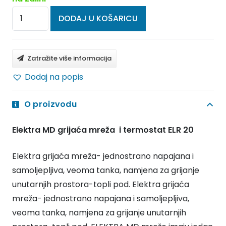
ELEKTRA
DODAJ U KOŠARICU
Grijaće
mreže
MD
Zatražite više informacija
i
Dodaj na popis
termostat
ELR
O proizvodu
20
100W/m2
Elektra MD grijaća mreža i termostat ELR 20
100/5,0
količina
Elektra grijaća mreža- jednostrano napajana i
samoljepljiva, veoma tanka, namjena za grijanje
unutarnjih prostora-topli pod. Elektra grijaća
mreža- jednostrano napajana i samoljepljiva,
veoma tanka, namjena za grijanje unutarnjih