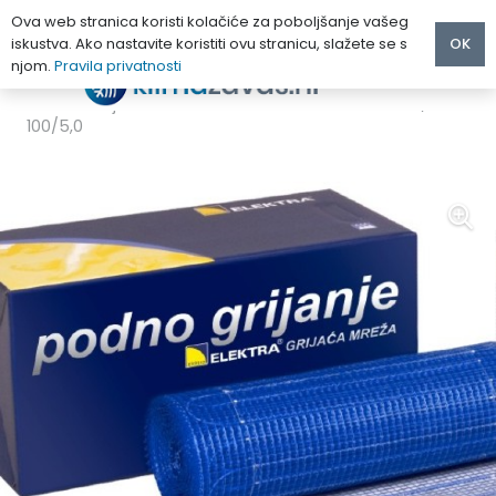
Ova web stranica koristi kolačiće za poboljšanje vašeg
iskustva. Ako nastavite koristiti ovu stranicu, slažete se s
OK
njom.
Pravila privatnosti
Početna
/
PODNO GRIJANJE
/
Grijače mreže
/
ELEKTRA Grijaće mreže MD i termostat ELR 20 100W/m2
100/5,0