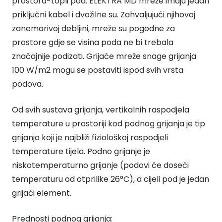
prostora-topli pod. ELEKTRA MD mreže imaju jedan
priključni kabel i dvožilne su. Zahvaljujući njihovoj
zanemarivoj debljini, mreže su pogodne za
prostore gdje se visina poda ne bi trebala
značajnije podizati. Grijaće mreže snage grijanja
100 W/m2 mogu se postaviti ispod svih vrsta
podova.
Od svih sustava grijanja, vertikalnih raspodjela
temperature u prostoriji kod podnog grijanja je tip
grijanja koji je najbliži fiziološkoj raspodjeli
temperature tijela. Podno grijanje je
niskotemperaturno grijanje (podovi će doseći
temperaturu od otprilike 26°C), a cijeli pod je jedan
grijaći element.
Prednosti podnog grijanja: