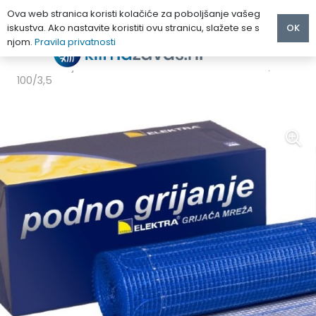
Ova web stranica koristi kolačiće za poboljšanje vašeg
iskustva. Ako nastavite koristiti ovu stranicu, slažete se s
OK
njom.
Pravila privatnosti
Početna
/
PODNO GRIJANJE
/
Grijače mreže
/
ELEKTRA Grijaće mreže MD i termostat ELR 20 100W/m2
100/3,5