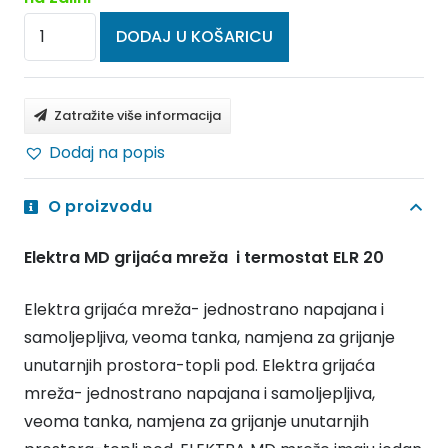
ELEKTRA
DODAJ U KOŠARICU
Grijaće
mreže
MD
Zatražite više informacija
i
Dodaj na popis
termostat
ELR
O proizvodu
20
100W/m2
Elektra MD grijaća mreža i termostat ELR 20
100/3,5
količina
Elektra grijaća mreža- jednostrano napajana i
samoljepljiva, veoma tanka, namjena za grijanje
unutarnjih prostora-topli pod. Elektra grijaća
mreža- jednostrano napajana i samoljepljiva,
veoma tanka, namjena za grijanje unutarnjih