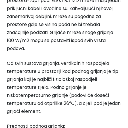
prostora-topli pod. ELEKTRA MD mreže imaju jedan
priključni kabel i dvožilne su. Zahvaljujući njihovoj
zanemarivoj debljini, mreže su pogodne za
prostore gdje se visina poda ne bi trebala
značajnije podizati. Grijaće mreže snage grijanja
100 W/m2 mogu se postaviti ispod svih vrsta
podova.
Od svih sustava grijanja, vertikalnih raspodjela
temperature u prostoriji kod podnog grijanja je tip
grijanja koji je najbliži fiziološkoj raspodjeli
temperature tijela. Podno grijanje je
niskotemperaturno grijanje (podovi će doseći
temperaturu od otprilike 26°C), a cijeli pod je jedan
grijaći element.
Prednosti podnog grijanja: