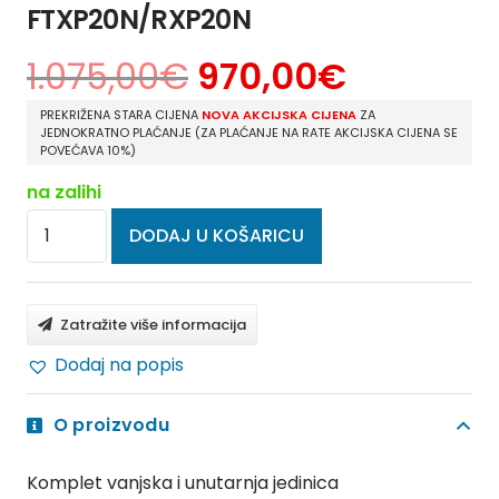
FTXP20N/RXP20N
1.075,00
€
970,00
€
PREKRIŽENA STARA CIJENA
NOVA AKCIJSKA CIJENA
ZA
JEDNOKRATNO PLAĆANJE (ZA PLAĆANJE NA RATE AKCIJSKA CIJENA SE
POVEĆAVA 10%)
na zalihi
DAIKIN
DODAJ U KOŠARICU
COMFORA
FTXP20N/RXP20N
količina
Zatražite više informacija
Dodaj na popis
O proizvodu
Komplet vanjska i unutarnja jedinica