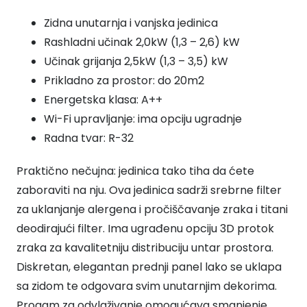
Zidna unutarnja i vanjska jedinica
Rashladni učinak 2,0kW (1,3 – 2,6) kW
Učinak grijanja 2,5kW (1,3 – 3,5) kW
Prikladno za prostor: do 20m2
Energetska klasa: A++
Wi-Fi upravljanje: ima opciju ugradnje
Radna tvar: R-32
Praktično nečujna: jedinica tako tiha da ćete
zaboraviti na nju. Ova jedinica sadrži srebrne filter
za uklanjanje alergena i pročiščavanje zraka i titani
deodirajući filter. Ima ugrađenu opciju 3D protok
zraka za kavalitetniju distribuciju untar prostora.
Diskretan, elegantan prednji panel lako se uklapa
sa zidom te odgovara svim unutarnjim dekorima.
Progam za odvlaživanje omogućava smanjenje