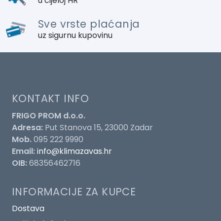
u cijeloj HR
Sve vrste plaćanja
uz sigurnu kupovinu
KONTAKT INFO
FRIGO PROM d.o.o.
Adresa:
Put Stanova 15, 23000 Zadar
Mob.
095 222 9990
Email:
info@klimazavas.hr
OIB:
68356462716
INFORMACIJE ZA KUPCE
Dostava