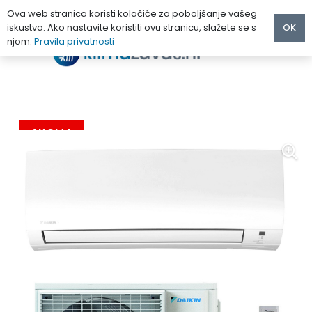
Ova web stranica koristi kolačiće za poboljšanje vašeg
iskustva. Ako nastavite koristiti ovu stranicu, slažete se s
OK
njom.
Pravila privatnosti
Početna
/
KLIMA UREĐAJI
/
DAIKIN
/
DAIKIN COMFORA FTXP20N/RXP20N
AKCIJA