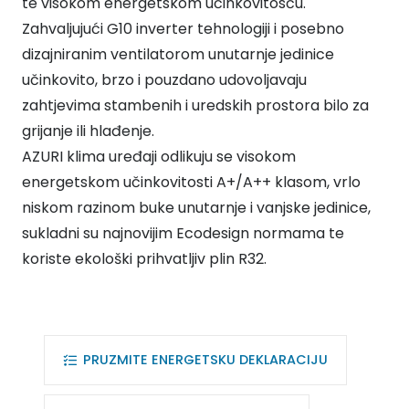
te visokom energetskom učinkovitosću.
Zahvaljujući G10 inverter tehnologiji i posebno
dizajniranim ventilatorom unutarnje jedinice
učinkovito, brzo i pouzdano udovoljavaju
zahtjevima stambenih i uredskih prostora bilo za
grijanje ili hlađenje.
AZURI klima uređaji odlikuju se visokom
energetskom učinkovitosti A+/A++ klasom, vrlo
niskom razinom buke unutarnje i vanjske jedinice,
sukladni su najnovijim Ecodesign normama te
koriste ekološki prihvatljiv plin R32.
PRUZMITE ENERGETSKU DEKLARACIJU