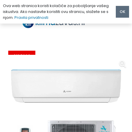
Ova web stranica koristi kolačiće za poboljšanje vašeg
iskustva. Ako nastavite koristiti ovu stranicu, slažete se s
OK
njom.
Pravila privatnosti
Početna
/
KLIMA UREĐAJI
/
AZURI
/
AZURI NORA KLIMA UREĐAJ 6.2 kW AZI-WE70VE
AKCIJA